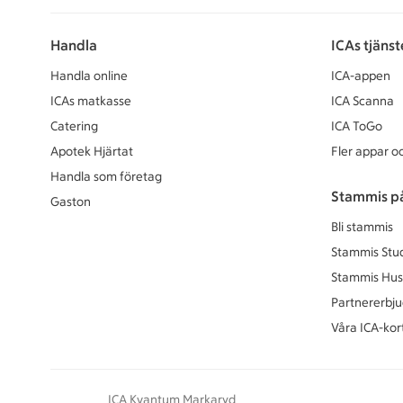
Handla
ICAs tjänst
Handla online
ICA-appen
ICAs matkasse
ICA Scanna
Catering
ICA ToGo
Apotek Hjärtat
Fler appar oc
Handla som företag
Stammis p
Gaston
Bli stammis
Stammis Stu
Stammis Hus
Partnererbj
Våra ICA-kor
ICA Kvantum Markaryd