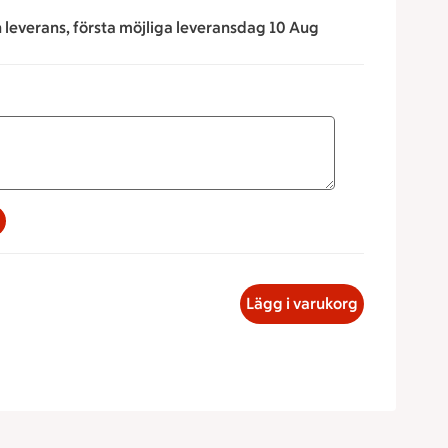
n leverans, första möjliga leveransdag 10 Aug
a för att minska eller öka värdet, eller ange ett värde manue
tte kebab, 46.37 kronor
Lägg i varukorg