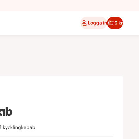
Logga in
0 kr
bab
 kycklingkebab.