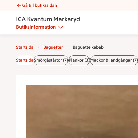
Gå till butikssidan
Baguette kebab | Catering ICA Kvantum Markaryd
ICA Kvantum Markaryd
Butiksinformation
Startsida
Baguetter
Baguette kebab
Startsida
Smörgåstårtor (7)
Plankor (3)
Mackor & landgångar (7)