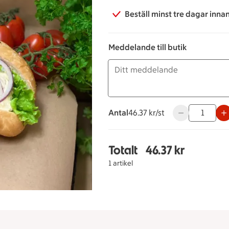
Beställ minst tre dagar inna
Meddelande till butik
Antal
46.37 kronor styck
46.37 kr/st
Använd knapparn
Totalt
46.37 kr
Totalt 1 stycken Bague
1 artikel