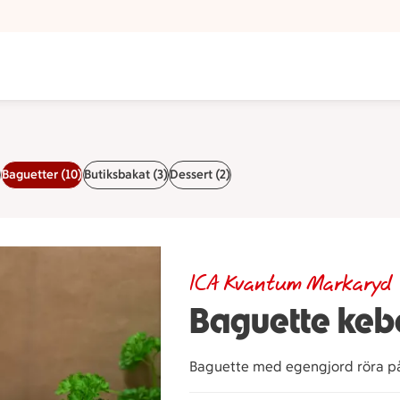
Baguetter (10)
Butiksbakat (3)
Dessert (2)
ICA Kvantum Markaryd
Baguette ke
Baguette med egengjord röra på