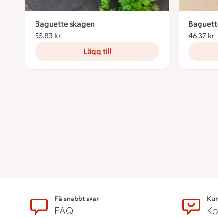
Baguette skagen
Baguette
55.83 kr
55.83 kronor
46.37 kr
Lägg till
Sidfot
Få snabbt svar
Kun
FAQ
Ko