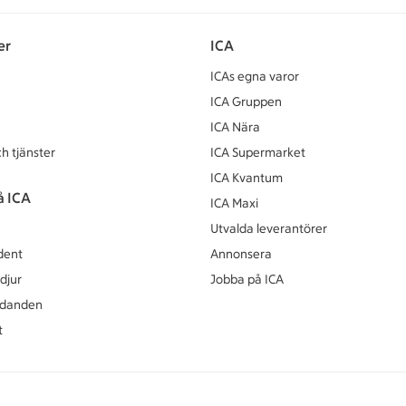
er
ICA
ICAs egna varor
ICA Gruppen
ICA Nära
h tjänster
ICA Supermarket
ICA Kvantum
å ICA
ICA Maxi
Utvalda leverantörer
dent
Annonsera
djur
Jobba på ICA
udanden
t