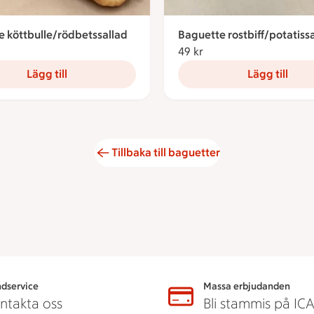
 köttbulle/rödbetssallad
Baguette rostbiff/potatiss
46.37 kronor
49 kr
49 kronor
Lägg till
Lägg till
Tillbaka till baguetter
dservice
Massa erbjudanden
ntakta oss
Bli stammis på IC