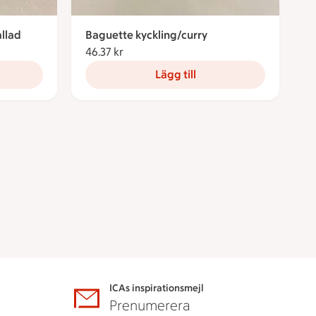
allad
Baguette kyckling/curry
46.37 kr
46.37 kronor
Lägg till
ICAs inspirationsmejl
A
Prenumerera