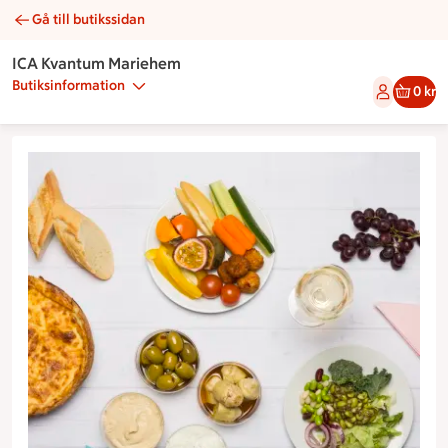
Gå till butikssidan
Grön buffe | Catering ICA Kvantum Mariehem
ICA Kvantum Mariehem
Butiksinformation
0 kr