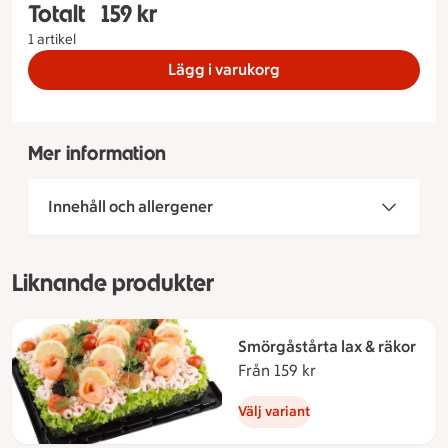
Totalt
159 kr
Totalt 1 stycken Smörgåstårta Ost och Skinka Sto
1 artikel
Lägg i varukorg
Mer information
Innehåll och allergener
Liknande produkter
Smörgåstårta lax & räkor
Från 159 kr
Från 159 kronor
Välj variant