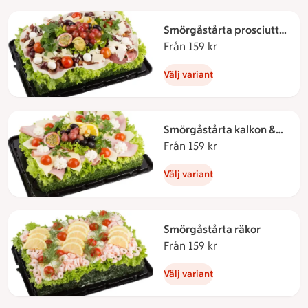
Smörgåstårta prosciutto
och mozzarella
Från 159 kr
Från 159 kronor
Välj variant
Smörgåstårta kalkon &
ost
Från 159 kr
Från 159 kronor
Välj variant
Smörgåstårta räkor
Från 159 kr
Från 159 kronor
Välj variant