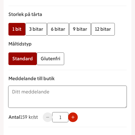
Storlek på tårta
1 bit
3 bitar
6 bitar
9 bitar
12 bitar
Måltidstyp
Standard
Glutenfri
Meddelande till butik
Antal
159 kronor styck
159 kr/st
Använd knapparna för att minska eller öka