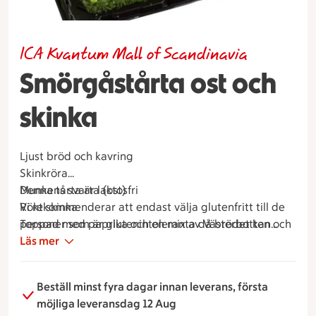
ICA Kvantum Mall of Scandinavia
Smörgåstårta ost och
skinka
Ljust bröd och kavring
Skinkröra
Munkens svarta (ost)
Denna tårta är laktosfri
Rökt skinka
Vi rekommenderar att endast välja glutenfritt till de
Toppad med paprika och en mix av Västerbotten och
personer som är glutenintoleranta då brödet kan
persilja
upplevas mindre saftigt.
Läs mer
vikt – ca 350 gram/bit och bilden visar en 6 bitars
tårta
Jämförpriskr/kg 402:89
Beställ minst fyra dagar innan leverans, första
möjliga leveransdag 12 Aug