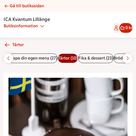
Gå till butikssidan
Williamtårta | Catering ICA Kvantum Lillänge
ICA Kvantum Lillänge
Butiksinformation
0 kr
Tårtor
r (5)
Skapa din egen meny (27)
Tårtor (10)
Fika & dessert (23)
Bröd (7)
Pre