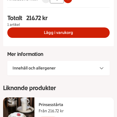
Totalt
216.72 kr
Totalt 1 stycken Williamtårta Storlek på tårta 6-8
1 artikel
Lägg i varukorg
Mer information
Innehåll och allergener
Liknande produkter
Prinsesstårta
Från 216.72 kr
Från 216.72 kronor