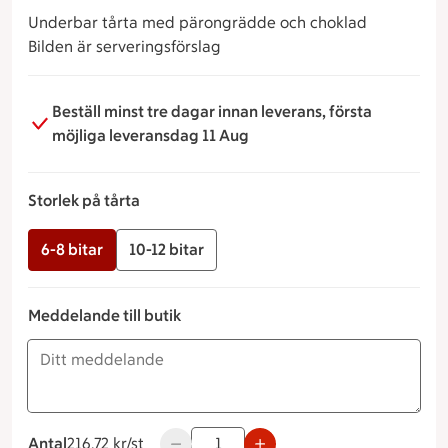
Underbar tårta med pärongrädde och choklad
Bilden är serveringsförslag
Beställ minst tre dagar innan leverans, första
möjliga leveransdag 11 Aug
Storlek på tårta
6-8 bitar
10-12 bitar
Meddelande till butik
Antal
216.72 kronor styck
216.72 kr/st
Använd knapparna för att minska eller ö