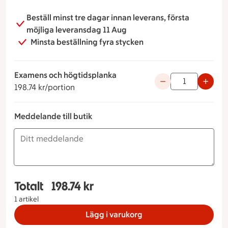
Beställ minst tre dagar innan leverans, första
möjliga leveransdag 11 Aug
Minsta beställning fyra stycken
Examens och högtidsplanka
198.74 kronor per portion
Använd knapparna fö
198.74 kr/portion
Meddelande till butik
Totalt
198.74 kr
Totalt 1 stycken Högtidsplankan Examens och Hö
1 artikel
Lägg i varukorg