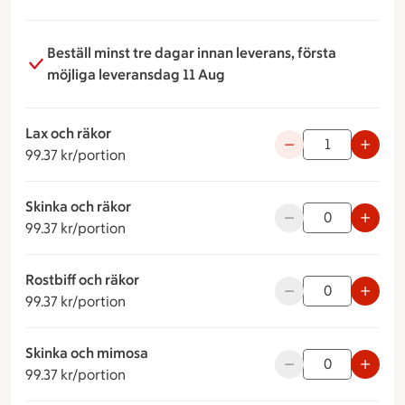
Beställ minst tre dagar innan leverans, första
möjliga leveransdag 11 Aug
Lax och räkor
99.37 kronor per portion
Använd knapparna fö
99.37 kr/portion
Skinka och räkor
99.37 kronor per portion
Använd knapparna fö
99.37 kr/portion
Rostbiff och räkor
99.37 kronor per portion
Använd knapparna fö
99.37 kr/portion
Skinka och mimosa
99.37 kronor per portion
Använd knapparna fö
99.37 kr/portion