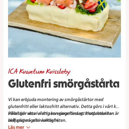
ICA Kvantum Kvissleby
Glutenfri smörgåstårta
Vi kan erbjuda montering av smörgåstårtor med
glutenfritt eller laktosfritt alternativ. Detta görs i vårt kök
vilket gör att vi aldrig kan garantera att slutprodukten är
På bilden visar vi ett serveringsförslag. Produkten kan
helt gluten- eller laktosfri.
skilja sig något i verkligheten.
Läs mer