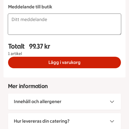
Meddelande till butik
Totalt
99.37 kr
Totalt 1 stycken Glutenfri smörgåstårta Lax och 
1 artikel
Lägg i varukorg
Mer information
Innehåll och allergener
Hur levereras din catering?