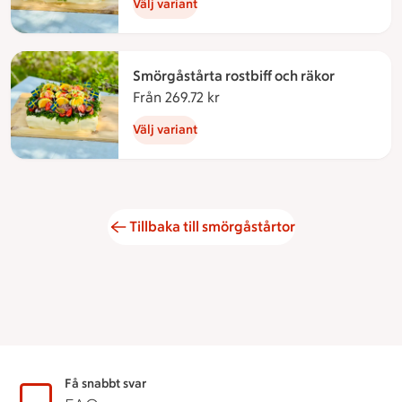
Välj variant
Smörgåstårta rostbiff och räkor
Från 269.72 kr
Från 269.72 kronor
Välj variant
Tillbaka till smörgåstårtor
Sidfot
Få snabbt svar