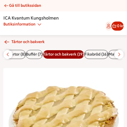
Gå till butikssidan
Äppelpaj | Catering ICA Kvantum Kungsholmen
ICA Kvantum Kungsholmen
Butiksinformation
0 kr
Tårtor och bakverk
rgåstårtor (8)
Buffér (7)
Tårtor och bakverk (19)
Fikabröd (16)
Matbröd oc