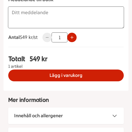
Antal
549 kronor styck
549 kr/st
Använd knapparna för att minska eller öka
Totalt
549 kr
Totalt 1 stycken Äppelpaj, 549 kronor
1 artikel
Lägg i varukorg
Mer information
Innehåll och allergener