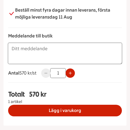
Beställ minst fyra dagar innan leverans, första
möjliga leveransdag 11 Aug
Meddelande till butik
Antal
570 kronor styck
570 kr/st
Använd knapparna för att minska eller öka
Totalt
570 kr
Totalt 1 stycken Cheesecake hallon 12-14bit, 570
1 artikel
Lägg i varukorg