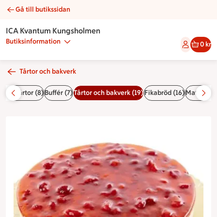
Gå till butikssidan
Cheesecake hallon 12-14bit | Catering ICA Kvantum Kungshol
ICA Kvantum Kungsholmen
Butiksinformation
0 kr
Tårtor och bakverk
rgåstårtor (8)
Buffér (7)
Tårtor och bakverk (19)
Fikabröd (16)
Matbröd oc