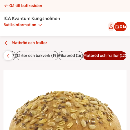
Gå till butikssidan
Sportfralla | Catering ICA Kvantum Kungsholmen
ICA Kvantum Kungsholmen
Butiksinformation
0 kr
Matbröd och frallor
Buffér (7)
Tårtor och bakverk (19)
Fikabröd (16)
Matbröd och frallor (12)