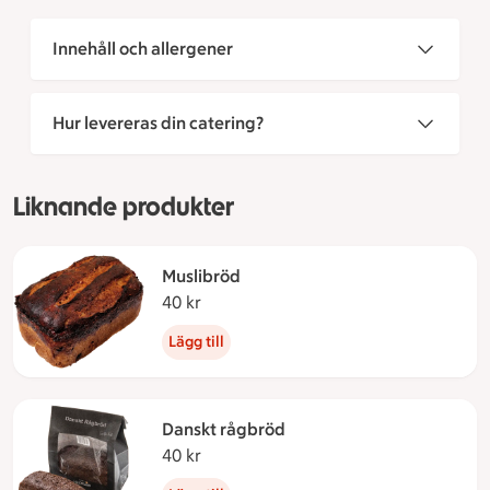
Innehåll och allergener
Hur levereras din catering?
Liknande produkter
Muslibröd
40 kr
40 kronor
Lägg till
Danskt rågbröd
40 kr
40 kronor