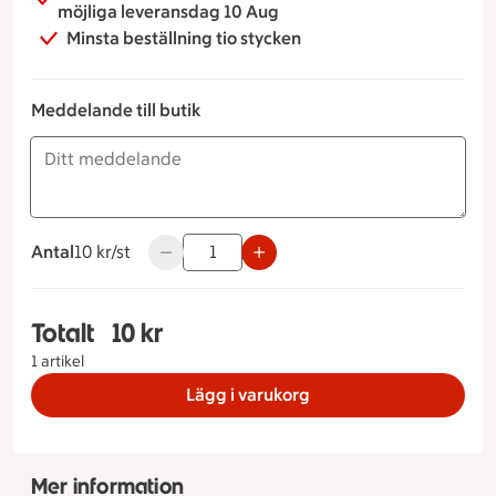
möjliga leveransdag 10 Aug
Minsta beställning tio stycken
Meddelande till butik
Antal
10 kronor styck
10 kr/st
Använd knapparna för att minska eller öka v
Totalt
10 kr
Totalt 1 stycken Sportfralla, 10 kronor
1 artikel
Lägg i varukorg
Mer information