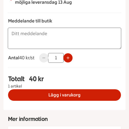
möjliga leveransdag 13 Aug
Meddelande till butik
Antal
40 kronor styck
40 kr/st
Använd knapparna för att minska eller öka 
Totalt
40 kr
Totalt 1 stycken Gourmet Tranbär, 40 kronor
1 artikel
Lägg i varukorg
Mer information