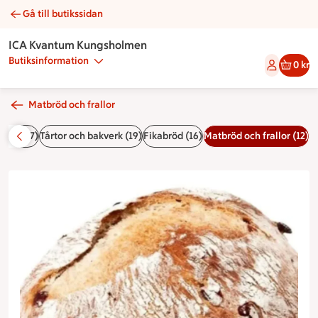
Gå till butikssidan
Gourmet tranbär | Catering ICA Kvantum Kungsholmen
ICA Kvantum Kungsholmen
Butiksinformation
0 kr
Matbröd och frallor
Buffér (7)
Tårtor och bakverk (19)
Fikabröd (16)
Matbröd och frallor (12)