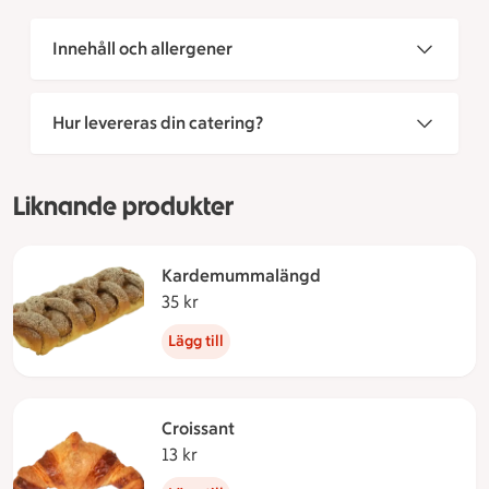
Innehåll och allergener
Hur levereras din catering?
Liknande produkter
Kardemummalängd
35 kr
35 kronor
Lägg till
Croissant
13 kr
13 kronor