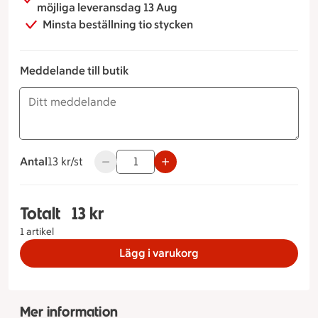
möjliga leveransdag 13 Aug
Minsta beställning tio stycken
Meddelande till butik
Antal
13 kronor styck
13 kr/st
Använd knapparna för att minska eller öka v
Totalt
13 kr
Totalt 1 stycken Munk Vanilj, 13 kronor
1 artikel
Lägg i varukorg
Mer information