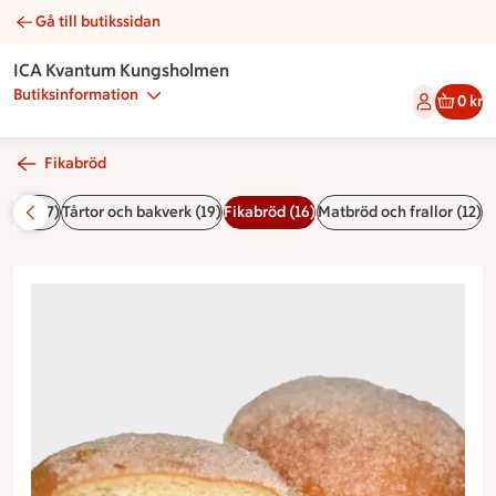
Gå till butikssidan
Munk vanilj | Catering ICA Kvantum Kungsholmen
ICA Kvantum Kungsholmen
Butiksinformation
0 kr
Fikabröd
Buffér (7)
Tårtor och bakverk (19)
Fikabröd (16)
Matbröd och frallor (12)