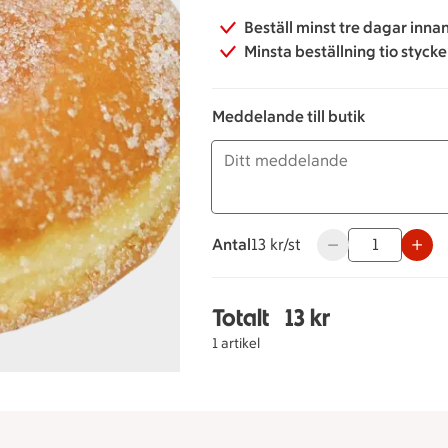
Beställ minst tre dagar inna
Minsta beställning tio styck
Meddelande till butik
Antal
13 kronor styck
13 kr/st
Använd knapparna 
Totalt
13 kr
Totalt 1 stycken Munk 
1 artikel