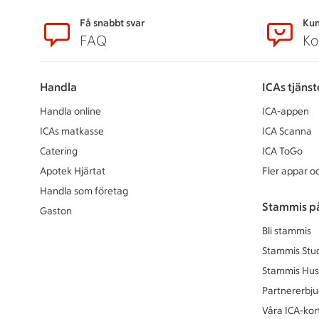
Sidfot
Få snabbt svar
Kun
FAQ
Ko
Handla
ICAs tjänst
Handla online
ICA-appen
ICAs matkasse
ICA Scanna
Catering
ICA ToGo
Apotek Hjärtat
Fler appar oc
Handla som företag
Stammis p
Gaston
Bli stammis
Stammis Stu
Stammis Hus
Partnererbj
Våra ICA-kor