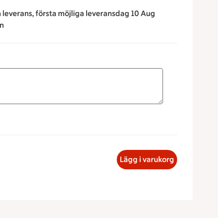
n leverans, första möjliga leveransdag 10 Aug
en
för att minska eller öka värdet, eller ange ett värde manuellt
Äpple, 13 kronor
Lägg i varukorg