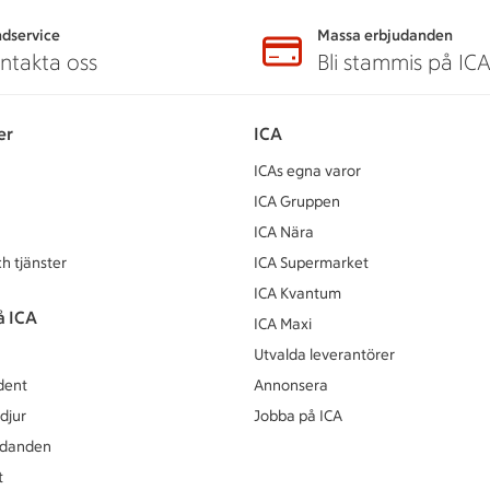
dservice
Massa erbjudanden
ntakta oss
Bli stammis på IC
er
ICA
ICAs egna varor
ICA Gruppen
ICA Nära
h tjänster
ICA Supermarket
ICA Kvantum
å ICA
ICA Maxi
Utvalda leverantörer
dent
Annonsera
djur
Jobba på ICA
udanden
t