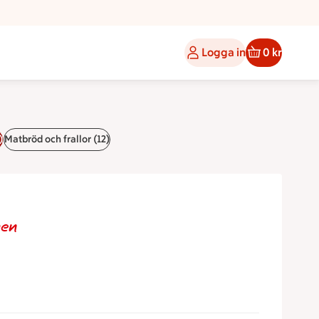
Logga in
0 kr
)
Matbröd och frallor (12)
men