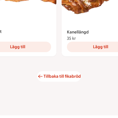
t
Kanellängd
kronor
35 kr
35 kronor
Lägg till
Lägg till
Tillbaka till fikabröd