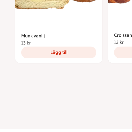
Croissan
Munk vanilj
13 kr
13 
13 kr
13 kronor
Lägg till