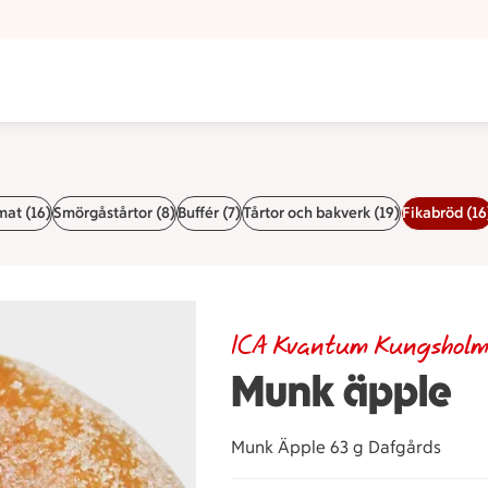
at (16)
Smörgåstårtor (8)
Buffér (7)
Tårtor och bakverk (19)
Fikabröd (16
ICA Kvantum Kungshol
Munk äpple
Munk Äpple 63 g Dafgårds