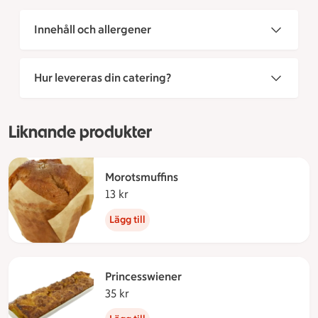
Innehåll och allergener
Hur levereras din catering?
Liknande produkter
Morotsmuffins
13 kr
13 kronor
Lägg till
Princesswiener
35 kr
35 kronor