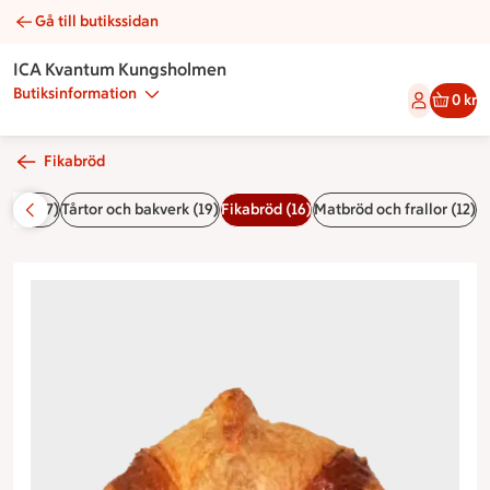
Gå till butikssidan
Croissant | Catering ICA Kvantum Kungsholmen
ICA Kvantum Kungsholmen
Butiksinformation
0 kr
Fikabröd
Buffér (7)
Tårtor och bakverk (19)
Fikabröd (16)
Matbröd och frallor (12)