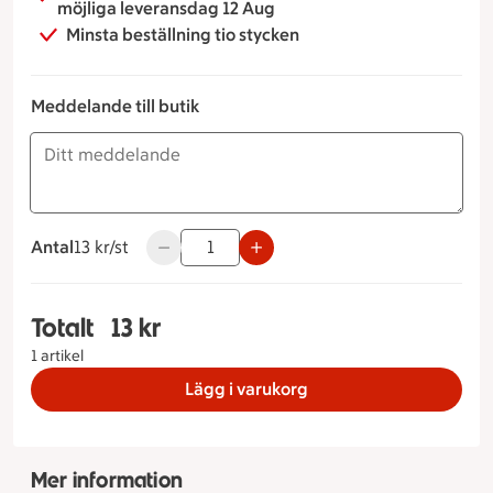
möjliga leveransdag 12 Aug
Minsta beställning tio stycken
Meddelande till butik
Antal
13 kronor styck
13 kr/st
Använd knapparna för att minska eller öka v
Totalt
13 kr
Totalt 1 stycken Croissant, 13 kronor
1 artikel
Lägg i varukorg
Mer information