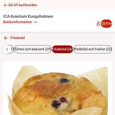
Gå till butikssidan
Blåbärsmuffins | Catering ICA Kvantum Kungsholmen
ICA Kvantum Kungsholmen
Butiksinformation
0 kr
Fikabröd
Buffér (7)
Tårtor och bakverk (19)
Fikabröd (16)
Matbröd och frallor (12)