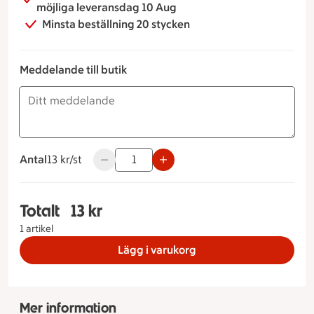
möjliga leveransdag 10 Aug
Minsta beställning 20 stycken
Meddelande till butik
Antal
13 kronor styck
13 kr/st
Använd knapparna för att minska eller öka v
Totalt
13 kr
Totalt 1 stycken Blåbärsmuffins, 13 kronor
1 artikel
Lägg i varukorg
Mer information