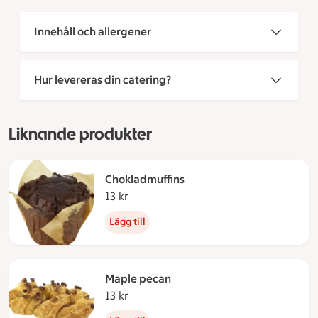
Innehåll och allergener
Hur levereras din catering?
Liknande produkter
Chokladmuffins
13 kr
13 kronor
Lägg till
Maple pecan
13 kr
13 kronor