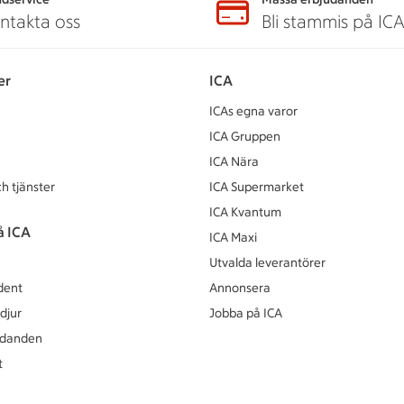
ntakta oss
Bli stammis på IC
er
ICA
ICAs egna varor
ICA Gruppen
ICA Nära
h tjänster
ICA Supermarket
ICA Kvantum
å ICA
ICA Maxi
Utvalda leverantörer
dent
Annonsera
djur
Jobba på ICA
udanden
t