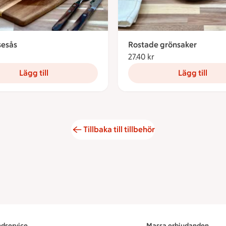
sesås
Rostade grönsaker
kronor
27.40 kr
27.40 kronor
Lägg till
Lägg till
Tillbaka till tillbehör
dservice
Massa erbjudanden