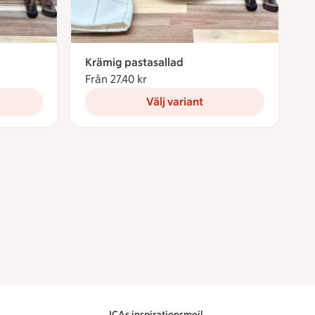
Krämig pastasallad
Från 27.40 kr
Från 27.40 kronor
Välj variant
ICAs inspirationsmejl