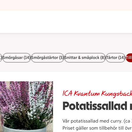
1)
Smörgåsar (14)
Smörgåstårtor (5)
Snittar & småplock (8)
Tårtor (14)
Til
ICA Kvantum Kungsbac
Potatissallad
Vår potatissallad med curry. (ca
Priset gäller som tillbehör till ö