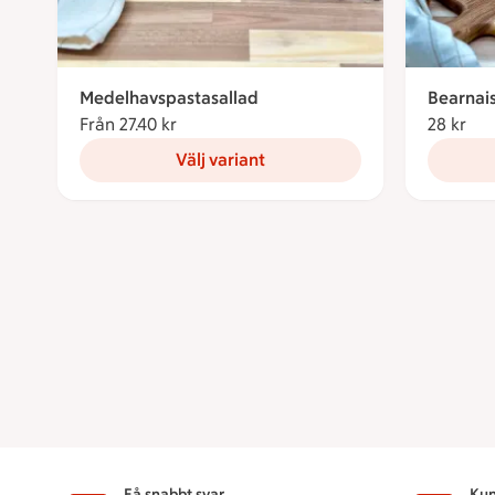
Medelhavspastasallad
Bearnai
Från 27.40 kr
Från 27.40 kronor
28 kr
28 
Välj variant
Få snabbt svar
Kun