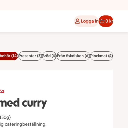
Logga in
0 kr
lbehör (14)
Presenter (3)
Bröd (4)
Från fiskdisken (6)
Plockmat (4)
ka
 med curry
 150g)
vrig cateringbeställning.