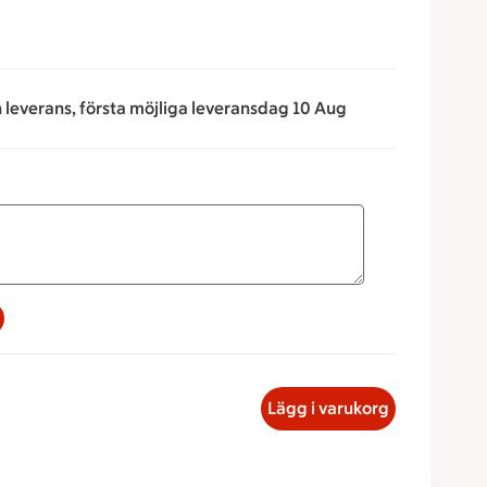
n leverans, första möjliga leveransdag 10 Aug
a för att minska eller öka värdet, eller ange ett värde manue
ssallad med curry, 27.44 kronor
Lägg i varukorg