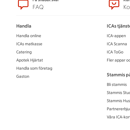
Sidfot
FAQ
Ko
Handla
ICAs tjänst
Handla online
ICA-appen
ICAs matkasse
ICA Scanna
Catering
ICA ToGo
Apotek Hjärtat
Fler appar oc
Handla som företag
Stammis p
Gaston
Bli stammis
Stammis Stu
Stammis Hus
Partnererbj
Våra ICA-kor