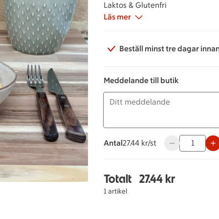
Laktos & Glutenfri
Läs mer
Beställ minst tre dagar inna
Meddelande till butik
Antal
27.44 kronor styck
27.44 kr/st
Använd knapparn
Totalt
27.44 kr
Totalt 1 stycken Potati
1 artikel