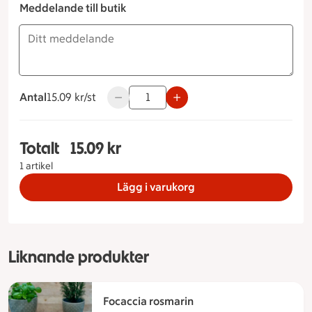
Meddelande till butik
Antal
15.09 kronor styck
15.09 kr/st
Använd knapparna för att minska eller ök
Totalt
15.09 kr
Totalt 1 stycken Vitlöksbaguette, 15.09 kronor
1 artikel
Lägg i varukorg
Liknande produkter
Focaccia rosmarin