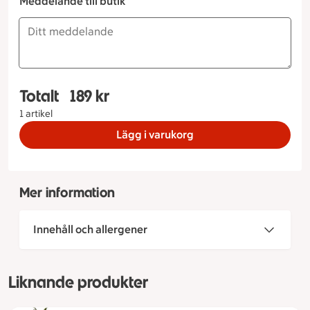
Meddelande till butik
Totalt
189 kr
Totalt 1 stycken Sommar Buffé Potatissallad, 18
1 artikel
Lägg i varukorg
Mer information
Innehåll och allergener
Liknande produkter