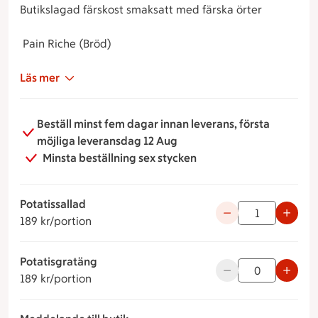
Butikslagad färskost smaksatt med färska örter
Pain Riche (Bröd)
Läs mer
Beställ minst fem dagar innan leverans, första
möjliga leveransdag 12 Aug
Minsta beställning sex stycken
Potatissallad
189 kronor per portion
Använd knapparna fö
189 kr/portion
Potatisgratäng
189 kronor per portion
Använd knapparna fö
189 kr/portion