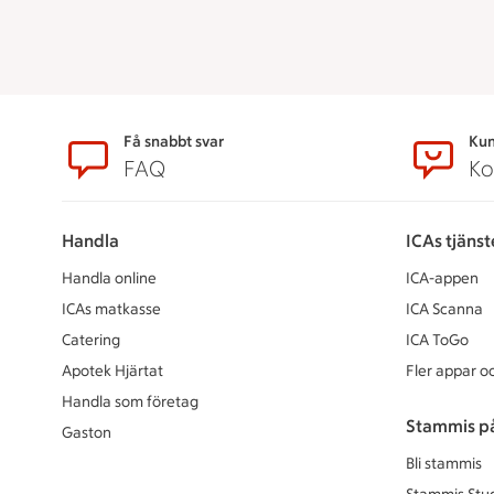
Sidfot
Få snabbt svar
Kun
FAQ
Ko
Handla
ICAs tjänst
Handla online
ICA-appen
ICAs matkasse
ICA Scanna
Catering
ICA ToGo
Apotek Hjärtat
Fler appar oc
Handla som företag
Stammis p
Gaston
Bli stammis