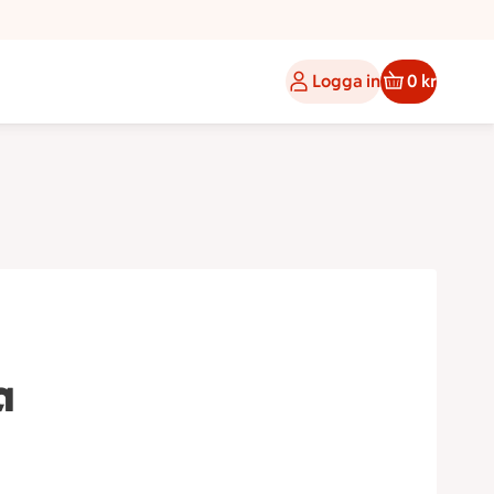
Logga in
0 kr
a