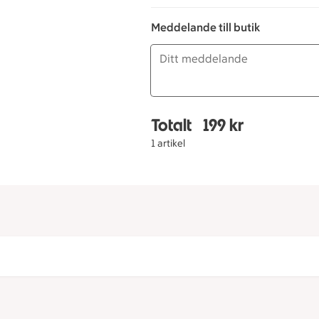
Meddelande till butik
Totalt
199 kr
Totalt 1 stycken Exotis
1 artikel