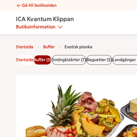
Gå till butikssidan
Exotisk planka | Catering ICA Kvantum Klippan
ICA Kvantum Klippan
Butiksinformation
Startsida
Buffér
Exotisk planka
Startsida
Buffér (5)
Smörgåstårtor (7)
Baguetter (5)
Landgångar 