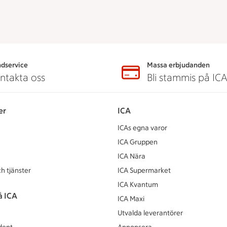
dservice
Massa erbjudanden
ntakta oss
Bli stammis på IC
er
ICA
ICAs egna varor
ICA Gruppen
ICA Nära
h tjänster
ICA Supermarket
ICA Kvantum
å ICA
ICA Maxi
Utvalda leverantörer