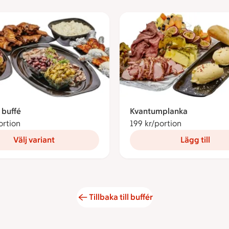
buffé
Kvantumplanka
ortion
189 kronor per portion
199 kr/portion
199 kronor p
Välj variant
Lägg till
Tillbaka till buffér