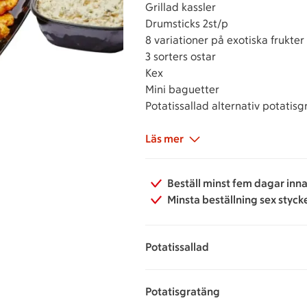
Grillad kassler
Drumsticks 2st/p
8 variationer på exotiska frukter
3 sorters ostar
Kex
Mini baguetter
Potatissallad alternativ potatis
Läs mer
Beställ minst fem dagar inna
Minsta beställning sex styck
Potatissallad
199 kronor per portion
Potatisgratäng
199 kronor per portion