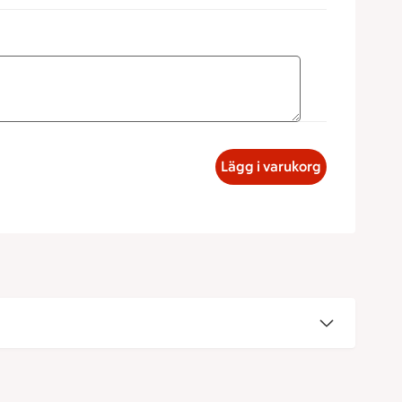
k Planka Potatissallad, 199 kronor
Lägg i varukorg