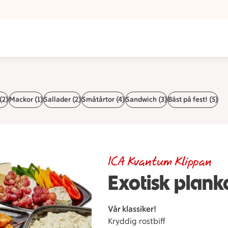
(2)
Mackor (1)
Sallader (2)
Småtårtor (4)
Sandwich (3)
Bäst på fest! (5)
ICA Kvantum Klippan
Exotisk plank
Vår klassiker!
Kryddig rostbiff