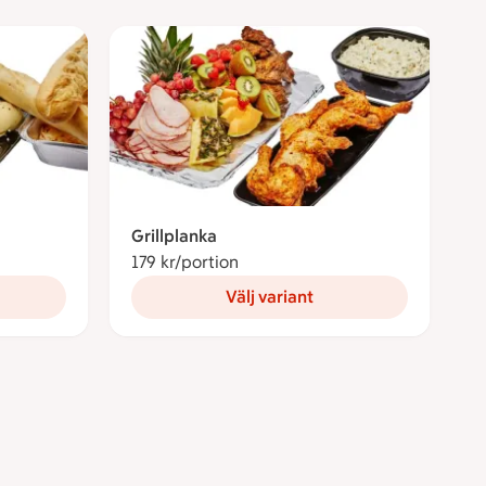
Grillplanka
er portion
179 kr/portion
179 kronor per portion
Välj variant