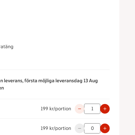
gratäng
n leverans, första möjliga leveransdag 13 Aug
en
199 kr/portion
Använd knapparna för att mi
199 kr/portion
Använd knapparna för att mi