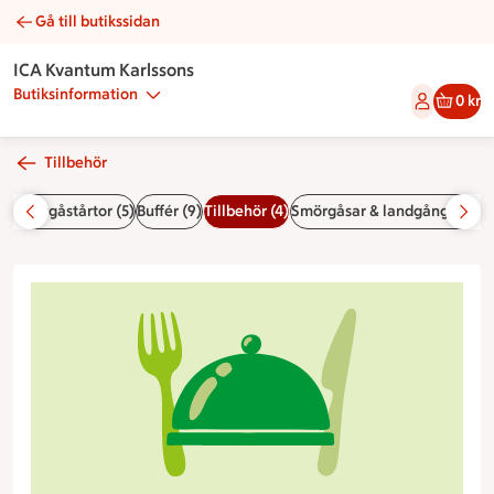
Gå till butikssidan
Franskpotatissallad | Catering ICA Kvantum Karlssons
ICA Kvantum Karlssons
Butiksinformation
0 kr
Tillbehör
da
Smörgåstårtor (5)
Buffér (9)
Tillbehör (4)
Smörgåsar & landgångar (11)