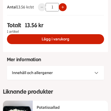
Antal
13.56 kronor styck
13.56 kr/st
Använd knapparna för att minska eller ök
Totalt
13.56 kr
Totalt 1 stycken Franskpotatissallad, 13.56 krono
1 artikel
Lägg i varukorg
Mer information
Innehåll och allergener
Liknande produkter
Potatissallad