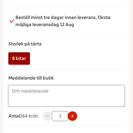
Beställ minst tre dagar innan leverans, första
möjliga leveransdag 12 Aug
Storlek på tårta
8 bitar
Meddelande till butik
Antal
264 kronor styck
264 kr/st
Använd knapparna för att minska eller öka