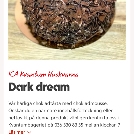
ICA Kvantum Huskvarna
Dark dream
Vår härliga chokladtårta med chokladmousse.
Önskar du en närmare innehållsförteckning eller
nettovikt på denna produkt vänligen kontakta oss i
Kvantumbageriet på 036 330 83 35 mellan klockan 7-
15.
Läs mer