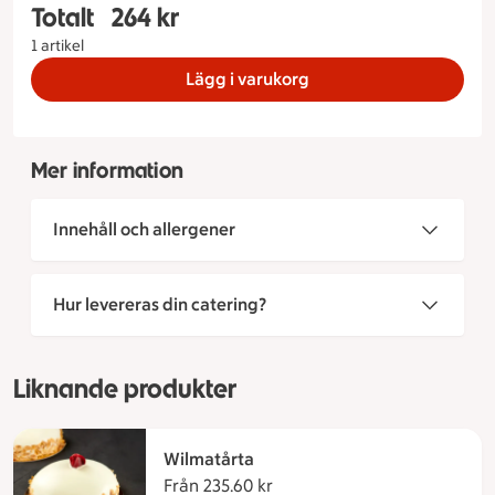
Totalt
264 kr
Totalt 1 stycken Dark dream Storlek på tårta 8 b
1 artikel
Lägg i varukorg
Mer information
Innehåll och allergener
Hur levereras din catering?
Liknande produkter
Wilmatårta
Från 235.60 kr
Från 235.60 kronor