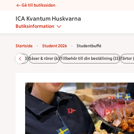
Gå till butikssidan
Studentbuffé | Catering ICA Kvantum Huskvarna
ICA Kvantum Huskvarna
Butiksinformation
Startsida
Student 2026
Studentbuffé
7)
Desserter (13)
Såser & röror (6)
Tillbehör till din beställning (15)
Tårtor 