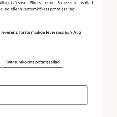
olika), två såser, ölkorv, tomat -& mozzarellasallad.
sallad eller Kvantumkökets potatissallad.
n leverans, första möjliga leveransdag 9 Aug
Kvantumkökets potatissallad
 för att minska eller öka värdet, eller ange ett värde manuell