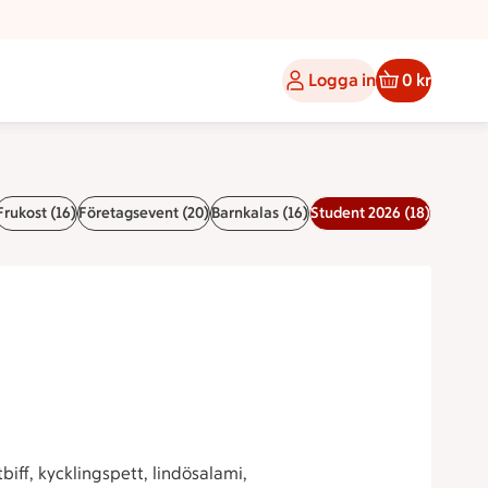
Logga in
0 kr
Frukost (16)
Företagsevent (20)
Barnkalas (16)
Student 2026 (18)
stbiff, kycklingspett, lindösalami,