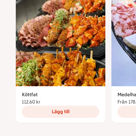
Köttfat
Medelha
112.60 kr
112.60 kronor
Från 178
Lägg till