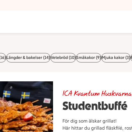
(16)
Längder & bakelser (14)
Vetebröd (10)
Småkakor (9)
Mjuka kakor (3)
ICA Kvantum Huskvarna
Studentbuffé
För dig som älskar grillat!
Här hittar du grillad fläskfilé, ro