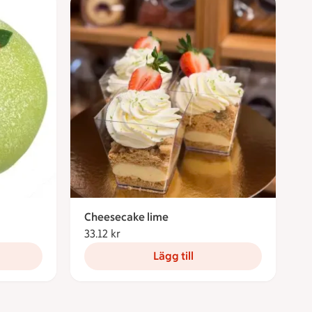
Cheesecake lime
kronor
33.12 kr
33.12 kronor
Lägg till