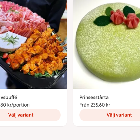
vsbuffé
Prinsesstårta
.80 kr/portion
Från 178.80 kronor per portion
Från 235.60 kr
Från 235.60 
Välj variant
Välj variant