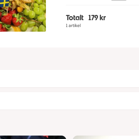
Totalt
179 kr
Totalt 1 stycken Stude
1 artikel