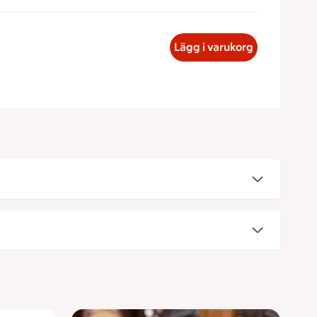
ntbuffé Måltidstyp Pastasallad, 179 kronor
Lägg i varukorg