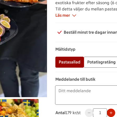
exotiska frukter efter säsong (6 
Till detta väljer du mellan pasta
Läs mer
Beställ minst tre dagar inna
Måltidstyp
Pastasallad
Potatisgratäng
Meddelande till butik
Antal
179 kronor styck
179 kr/st
Använd knapparna