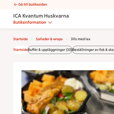
Gå till butikssidan
Jills med lax | Catering ICA Kvantum Huskvarna
ICA Kvantum Huskvarna
Butiksinformation
Startsida
Sallader & wraps
Jills med lax
Startsida
Buffér & uppläggningar (10)
Beställningar av fisk & ska