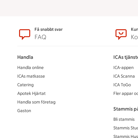
Sidfot
Få snabbt svar
Kun
FAQ
Ko
Handla
ICAs tjänst
Handla online
ICA-appen
ICAs matkasse
ICA Scanna
Catering
ICA ToGo
Apotek Hjärtat
Fler appar oc
Handla som företag
Stammis p
Gaston
Bli stammis
Stammis Stu
Stammis Hus