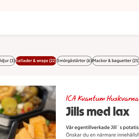
ldjur (3)
Sallader & wraps (22)
Smörgåstårtor (6)
Mackor & baguetter (25
ICA Kvantum Huskvarna
Jills med lax
Vår egentillverkade Jill´s potatis
Önskar du en närmare innehållsfö