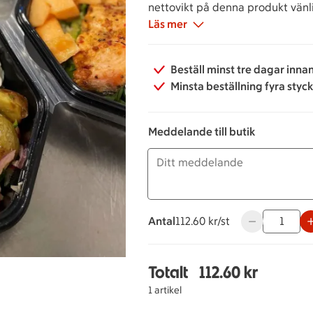
nettovikt på denna produkt vänl
mellan klockan 7- 17.
Läs mer
Beställ minst tre dagar inna
Minsta beställning fyra styc
Meddelande till butik
Antal
112.60 kronor styck
112.60 kr/st
Använd knappar
Totalt
112.60 kr
Totalt 1 stycken Jills 
1 artikel