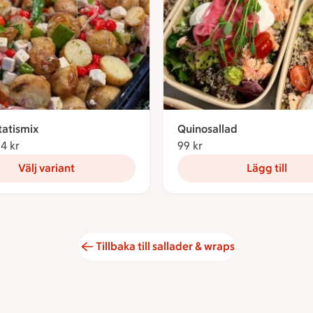
otatismix
Quinosallad
24 kr
Från 13.24 kronor
99 kr
99 kronor
Välj variant
Lägg till
Tillbaka till sallader & wraps