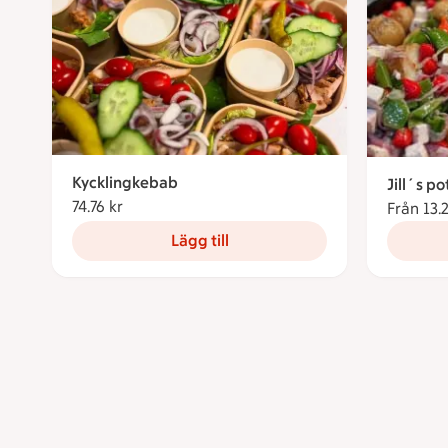
Kycklingkebab
Jill´s p
74.76 kr
74.76 kronor
Från 13.
Lägg till