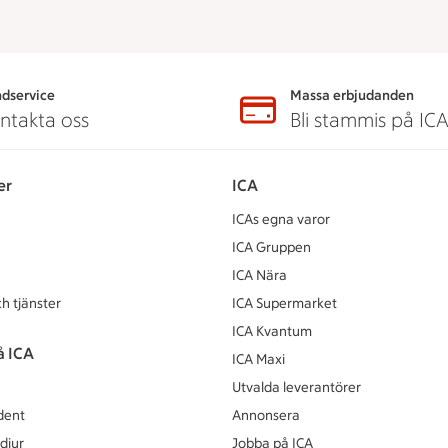
dservice
Massa erbjudanden
ntakta oss
Bli stammis på IC
er
ICA
ICAs egna varor
ICA Gruppen
ICA Nära
h tjänster
ICA Supermarket
ICA Kvantum
å ICA
ICA Maxi
Utvalda leverantörer
dent
Annonsera
djur
Jobba på ICA