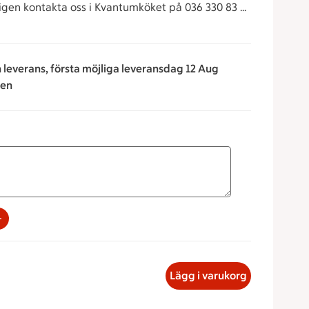
igen kontakta oss i Kvantumköket på 036 330 83 32
n leverans, första möjliga leveransdag 12 Aug
ken
na för att minska eller öka värdet, eller ange ett värde manu
med lax, 112.60 kronor
Lägg i varukorg