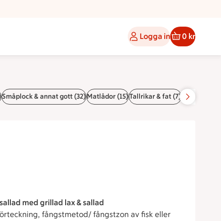
Logga in
0 kr
)
Småplock & annat gott (32)
Matlådor (15)
Tallrikar & fat (7)
Desserter (1
sallad med grillad lax & sallad
rteckning, fångstmetod/ fångstzon av fisk eller