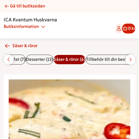
Gå till butikssidan
Chili aioli | Catering ICA Kvantum Huskvarna
ICA Kvantum Huskvarna
Butiksinformation
0 kr
Såser & röror
rikar & fat (7)
Desserter (13)
Såser & röror (6)
Tillbehör till din beställnin