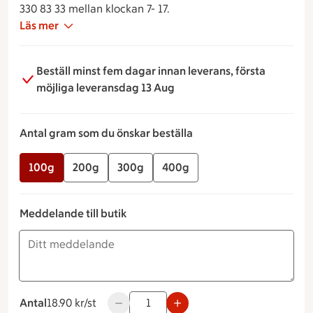
330 83 33 mellan klockan 7- 17.
Läs mer
Beställ minst fem dagar innan leverans, första
möjliga leveransdag 13 Aug
Antal gram som du önskar beställa
100g
200g
300g
400g
Meddelande till butik
Antal
18.90 kronor styck
18.90 kr/st
Använd knapparna för att minska eller ök