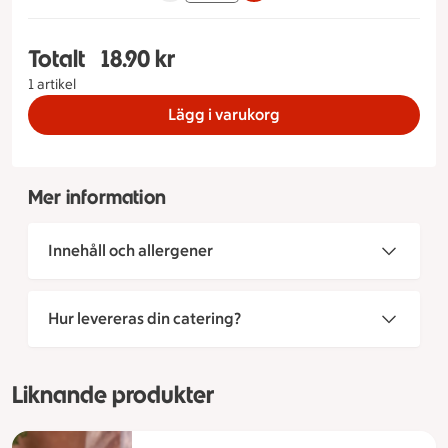
Totalt
18.90 kr
Totalt 1 stycken Chili aioli Antal gram som du ön
1 artikel
Lägg i varukorg
Mer information
Innehåll och allergener
Hur levereras din catering?
Liknande produkter