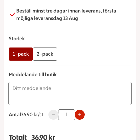
Beställ minst tre dagar innan leverans, första
möjliga leveransdag 13 Aug
Storlek
1 -pack
2 -pack
Meddelande till butik
Antal
36.90 kronor styck
36.90 kr/st
Använd knapparna för att minska eller ök
Totalt
36.90 kr
Totalt 1 stycken Prinsessbakelse Storlek 1 -pack,