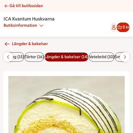
Gå till butikssidan
Prinsessbakelse | Catering ICA Kvantum Huskvarna
ICA Kvantum Huskvarna
Butiksinformation
0 kr
Längder & bakelser
eställning (15)
Tårtor (16)
Längder & bakelser (14)
Vetebröd (10)
Småkakor