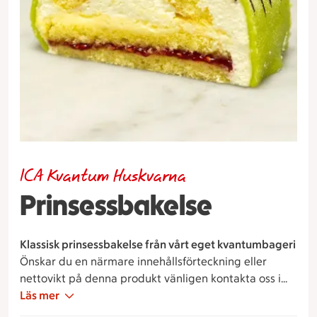
ICA Kvantum Huskvarna
Prinsessbakelse
Klassisk prinsessbakelse från vårt eget kvantumbageri
Önskar du en närmare innehållsförteckning eller
nettovikt på denna produkt vänligen kontakta oss i
Kvantumbageriet på 036 330 83 35 mellan klockan 7-
Läs mer
15.