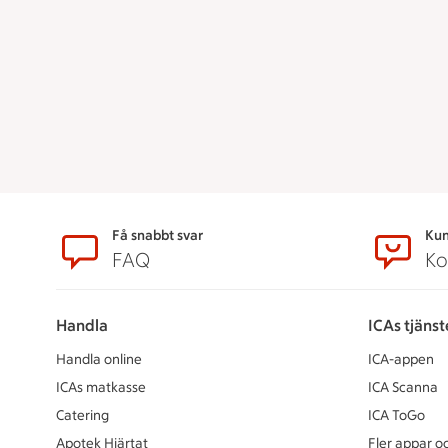
Sidfot
Få snabbt svar
Kun
FAQ
Ko
Handla
ICAs tjänst
Handla online
ICA-appen
ICAs matkasse
ICA Scanna
Catering
ICA ToGo
Apotek Hjärtat
Fler appar oc