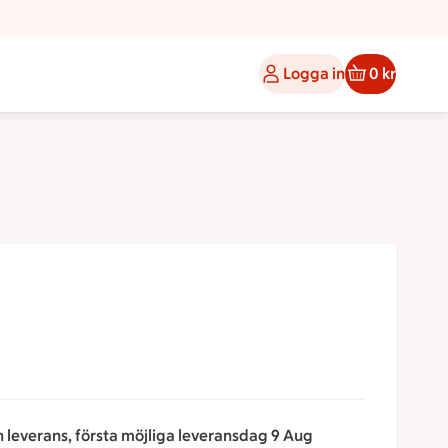
Logga in
0 kr
n leverans, första möjliga leveransdag 9 Aug