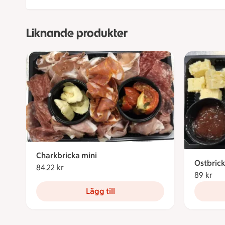
Liknande produkter
Charkbricka mini
Ostbrick
84.22 kr
84.22 kronor
89 kr
89 
Lägg till