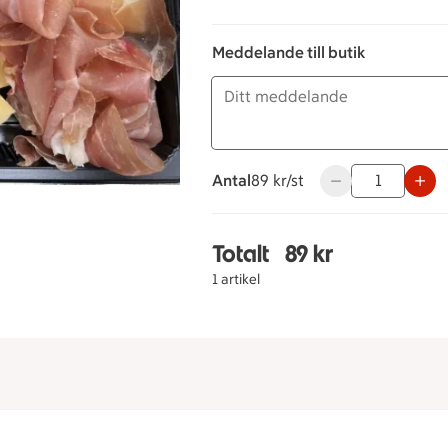
Meddelande till butik
Antal
89 kronor styck
89 kr/st
Använd knapparna 
Totalt
89 kr
Totalt 1 stycken Tapas
1 artikel