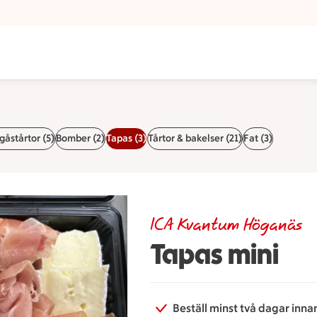
åstårtor (5)
Bomber (2)
Tapas (3)
Tårtor & bakelser (21)
Fat (3)
ICA Kvantum Höganäs
Tapas mini
Beställ minst två dagar inna