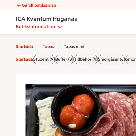
Gå till butikssidan
Tapas mini | Catering ICA Kvantum Höganäs
ICA Kvantum Höganäs
Butiksinformation
Startsida
Tapas
Tapas mini
Startsida
Student (9)
Buffér (8)
Tillbehör (4)
Smörgåsar (6)
Smörg