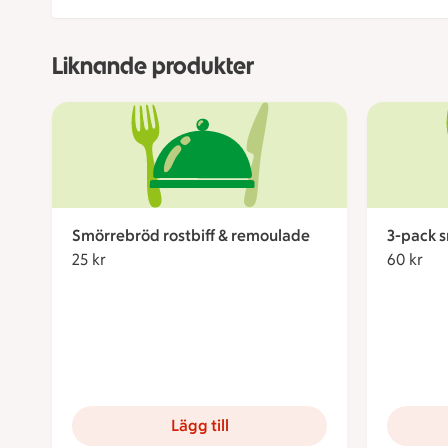
Liknande produkter
Smörrebröd rostbiff & remoulade
3-pack 
25 kr
25 kronor
60 kr
60 
Lägg till