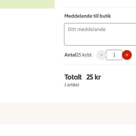
Meddelande till butik
Antal
25 kronor styck
25 kr/st
Använd knapparna 
Totalt
25 kr
Totalt 1 stycken Smör
1 artikel