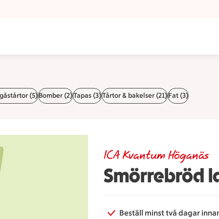
anäs
åstårtor (5)
Bomber (2)
Tapas (3)
Tårtor & bakelser (21)
Fat (3)
ICA Kvantum Höganäs
Smörrebröd l
Beställ minst två dagar inna