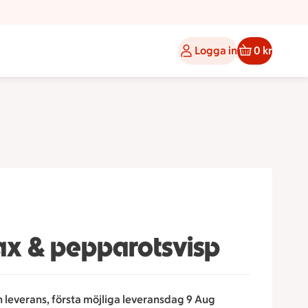
Logga in
0 kr
ax & pepparotsvisp
n leverans, första möjliga leveransdag 9 Aug