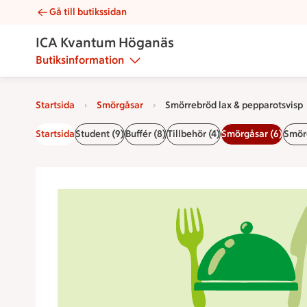
Gå till butikssidan
Smörrebröd lax & pepparotsvisp | Catering ICA Kvantum Hög
ICA Kvantum Höganäs
Butiksinformation
Startsida
Smörgåsar
Smörrebröd lax & pepparotsvisp
Startsida
Student (9)
Buffér (8)
Tillbehör (4)
Smörgåsar (6)
Smörg