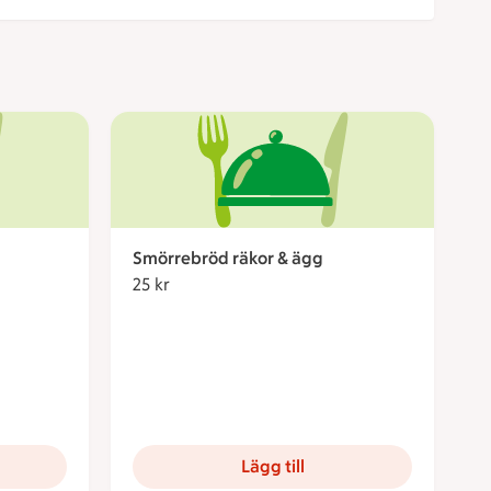
Smörrebröd räkor & ägg
25 kr
25 kronor
Lägg till