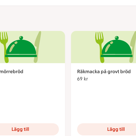
smörrebröd
Räkmacka på grovt bröd
kronor
69 kr
69 kronor
Lägg till
Lägg till