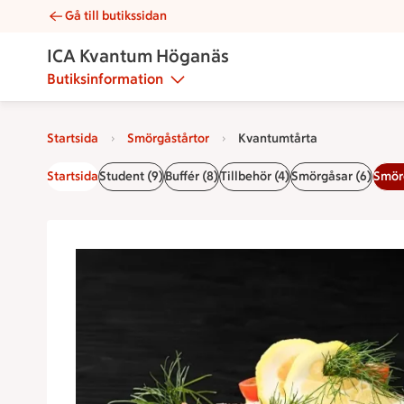
Gå till butikssidan
Kvantumtårta | Catering ICA Kvantum Höganäs
ICA Kvantum Höganäs
Butiksinformation
Startsida
Smörgåstårtor
Kvantumtårta
Startsida
Student (9)
Buffér (8)
Tillbehör (4)
Smörgåsar (6)
Smörg