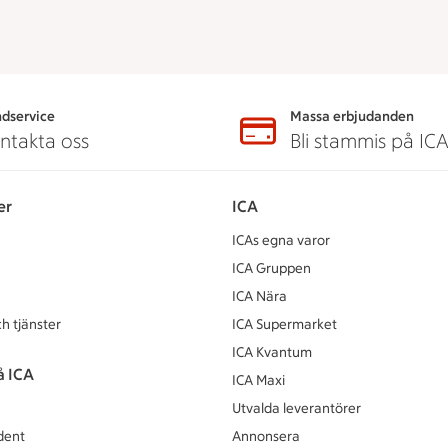
dservice
Massa erbjudanden
ntakta oss
Bli stammis på IC
er
ICA
ICAs egna varor
ICA Gruppen
ICA Nära
h tjänster
ICA Supermarket
ICA Kvantum
å ICA
ICA Maxi
Utvalda leverantörer
dent
Annonsera