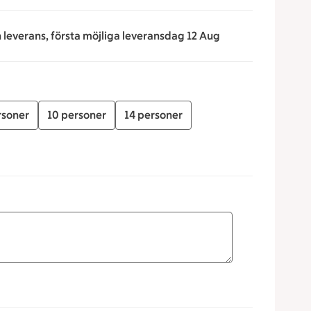
n leverans, första möjliga leveransdag 12 Aug
rsoner
10 personer
14 personer
 för att minska eller öka värdet, eller ange ett värde manuel