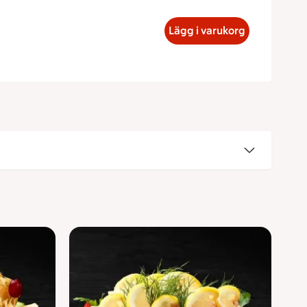
umtårta Storlek på tårta 1 person, 109 kronor
Lägg i varukorg