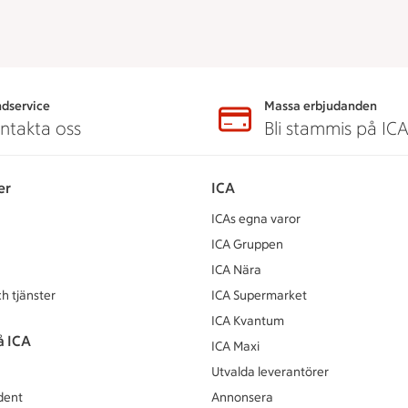
dservice
Massa erbjudanden
ntakta oss
Bli stammis på IC
er
ICA
ICAs egna varor
ICA Gruppen
ICA Nära
h tjänster
ICA Supermarket
ICA Kvantum
å ICA
ICA Maxi
Utvalda leverantörer
dent
Annonsera