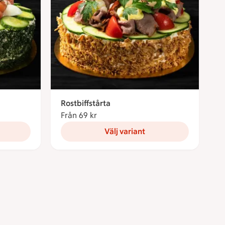
Rostbiffstårta
Från 69 kr
Från 69 kronor
Välj variant