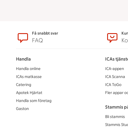
Sidfot
Få snabbt svar
Kun
FAQ
Ko
Handla
ICAs tjänst
Handla online
ICA-appen
ICAs matkasse
ICA Scanna
Catering
ICA ToGo
Apotek Hjärtat
Fler appar oc
Handla som företag
Stammis p
Gaston
Bli stammis
Stammis Stu