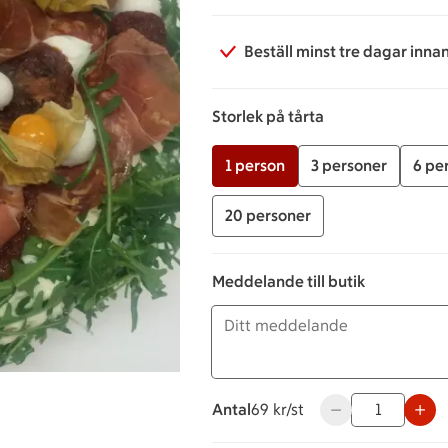
Beställ minst tre dagar inna
Storlek på tårta
1 person
3 personer
6 pe
20 personer
Meddelande till butik
Antal
69 kronor styck
69 kr/st
Använd knapparna 