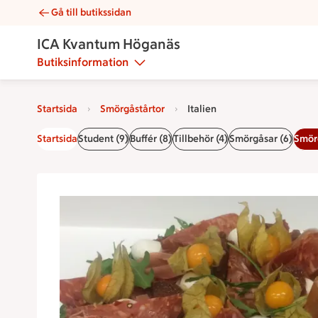
Gå till butikssidan
Italien | Catering ICA Kvantum Höganäs
ICA Kvantum Höganäs
Butiksinformation
Startsida
Smörgåstårtor
Italien
Startsida
Student (9)
Buffér (8)
Tillbehör (4)
Smörgåsar (6)
Smörg