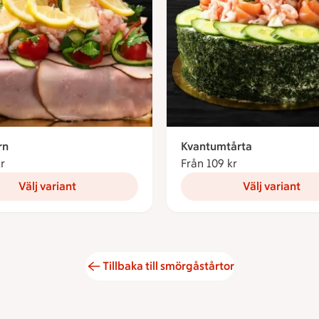
rn
Kvantumtårta
kr
Från 77 kronor
Från 109 kr
Från 109 kronor
Välj variant
Välj variant
Tillbaka till smörgåstårtor