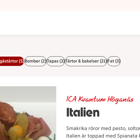
åstårtor (5)
Bomber (2)
Tapas (3)
Tårtor & bakelser (21)
Fat (3)
ICA Kvantum Höganäs
Italien
Smakrika röror med pesto, soltor
Italien är toppad med Spianata 