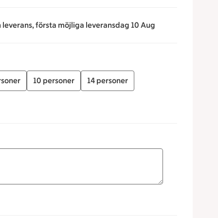
n leverans, första möjliga leveransdag 10 Aug
rsoner
10 personer
14 personer
för att minska eller öka värdet, eller ange ett värde manuell