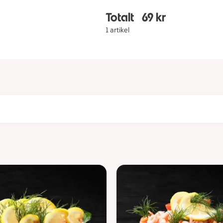
Totalt
69 kr
Totalt 1 stycken Italie
1 artikel