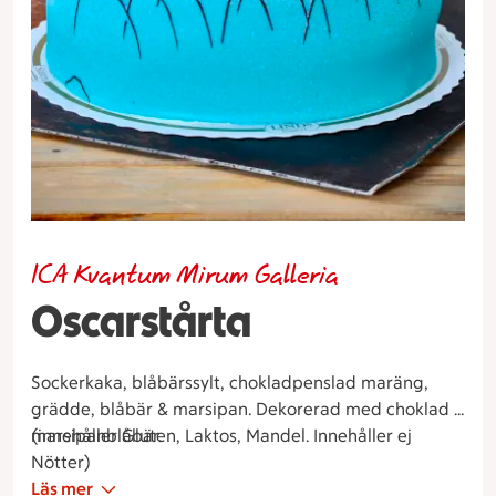
ICA Kvantum Mirum Galleria
Oscarstårta
Sockerkaka, blåbärssylt, chokladpenslad maräng,
grädde, blåbär & marsipan. Dekorerad med choklad &
marsipanblåbär.
(innehåller Gluten, Laktos, Mandel. Innehåller ej
Nötter)
Läs mer