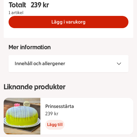
Totalt
239 kr
Totalt 1 stycken Oscarstårta 6-8bit 8 bitar, 239 
1 artikel
Lägg i varukorg
Mer information
Innehåll och allergener
Liknande produkter
Prinsesstårta
239 kr
239 kronor
Lägg till