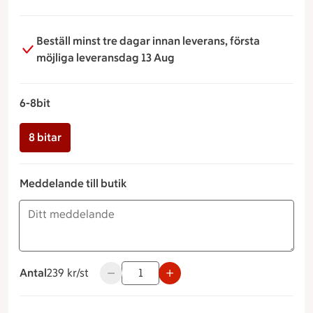
Beställ minst tre dagar innan leverans, första
möjliga leveransdag 13 Aug
6-8bit
8 bitar
Meddelande till butik
Antal
239 kronor styck
239 kr/st
Använd knapparna för att minska eller öka