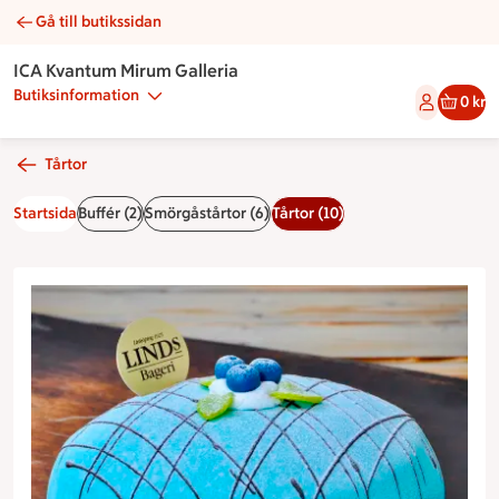
Gå till butikssidan
Oscarstårta | Catering ICA Kvantum Mirum Galleria
ICA Kvantum Mirum Galleria
Butiksinformation
0 kr
Tårtor
Startsida
Buffér (2)
Smörgåstårtor (6)
Tårtor (10)