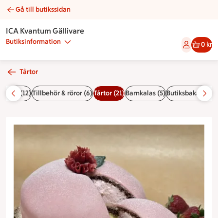
Gå till butikssidan
Pink lady | Catering ICA Kvantum Gällivare
ICA Kvantum Gällivare
Butiksinformation
0 kr
Tårtor
 & mat (12)
Tillbehör & röror (6)
Tårtor (21)
Barnkalas (5)
Butiksbakat (18)