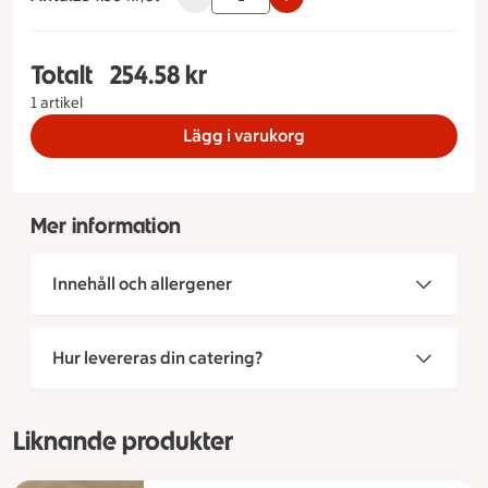
Totalt
254.58 kr
Totalt 1 stycken Pink Lady Storlek på tårta 8 bita
1 artikel
Lägg i varukorg
Mer information
Innehåll och allergener
Hur levereras din catering?
Liknande produkter