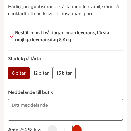
Härlig jordgubbsmoussetårta med len vaniljkräm på
chokladbottnar. Insvept i rosa marsipan.
Beställ minst två dagar innan leverans, första
möjliga leveransdag 8 Aug
Storlek på tårta
8 bitar
12 bitar
15 bitar
Meddelande till butik
Antal
254.58 kronor styck
254.58 kr/st
Använd knapparna för att minska eller ö