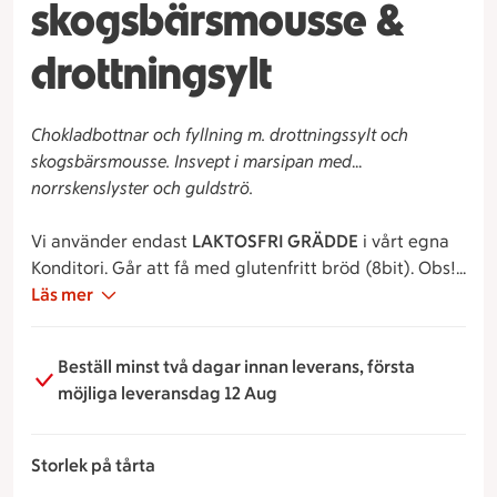
skogsbärsmousse &
drottningsylt
Chokladbottnar och fyllning m. drottningssylt och
skogsbärsmousse. Insvept i marsipan med
norrskenslyster och guldströ.
Vi använder endast
LAKTOSFRI GRÄDDE
i vårt egna
Konditori. Går att få med glutenfritt bröd (8bit). Obs!
Vi hanterar gluten i våra lokaler och därför kan vårt
Läs mer
egenproducerade aldrig bli helt säker ur
allergisynpunkt.
Beställ minst två dagar innan leverans, första
möjliga leveransdag 12 Aug
Storlek på tårta