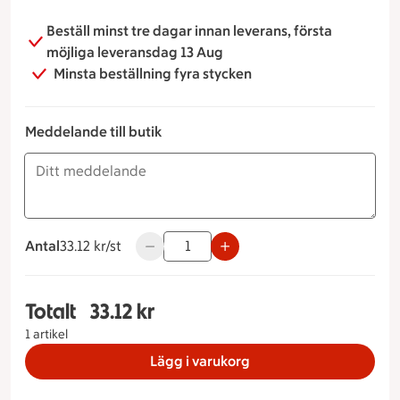
Beställ minst tre dagar innan leverans, första
möjliga leveransdag 13 Aug
Minsta beställning fyra stycken
Meddelande till butik
Antal
33.12 kronor styck
33.12 kr/st
Använd knapparna för att minska eller ök
Totalt
33.12 kr
Totalt 1 stycken Västerbottenspaj med brie & hjo
1 artikel
Lägg i varukorg