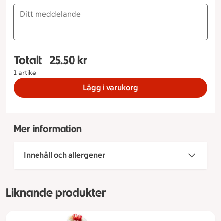
Totalt
25.50 kr
Totalt 1 stycken Grekisk sallad 150 g, 25.50 kron
1 artikel
Lägg i varukorg
Mer information
Innehåll och allergener
Liknande produkter