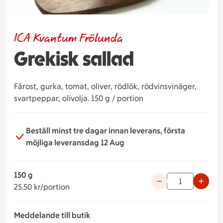
ICA Kvantum Frölunda
Grekisk sallad
Fårost, gurka, tomat, oliver, rödlök, rödvinsvinäger,
svartpeppar, olivolja. 150 g / portion
Beställ minst tre dagar innan leverans, första
möjliga leveransdag 12 Aug
150 g
25.50 kronor per portion
Använd knapparna fö
25.50 kr/portion
Meddelande till butik