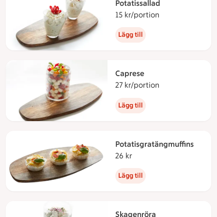
Potatissallad
15 kr/portion
15 kronor per po
Lägg till
Caprese
27 kr/portion
27 kronor per po
Lägg till
Potatisgratängmuffins
26 kr
26 kronor
Lägg till
Skagenröra