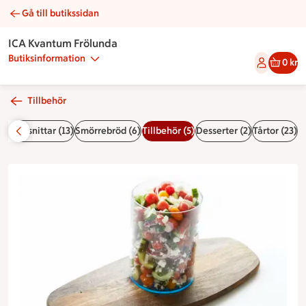
Gå till butikssidan
Grekisk sallad | Catering ICA Kvantum Frölunda
ICA Kvantum Frölunda
Butiksinformation
0 kr
Tillbehör
r och snittar (13)
Smörrebröd (6)
Tillbehör (5)
Desserter (2)
Tårtor (23)