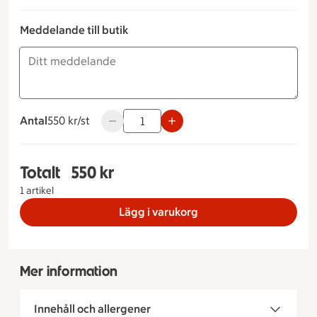
Meddelande till butik
Antal
550 kronor styck
550 kr/st
Använd knapparna för att minska eller öka
Totalt
550 kr
Totalt 1 stycken Smörgåstårta Italiensk Storlek p
1 artikel
Lägg i varukorg
Mer information
Innehåll och allergener