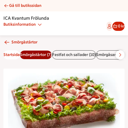
Gå till butikssidan
Smörgåstårta italiensk | Catering ICA Kvantum Frölunda
ICA Kvantum Frölunda
Butiksinformation
0 kr
Smörgåstårtor
Startsida
Smörgåstårtor (7)
Festfat och sallader (10)
Smörgåsar och sni