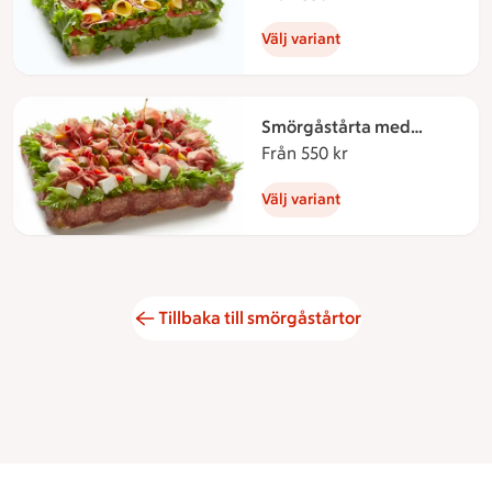
Välj variant
Smörgåstårta med
salami och brie
Från 550 kr
Från 550 kronor
Välj variant
Tillbaka till smörgåstårtor