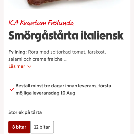
ICA Kvantum Frölunda
Smörgåstårta italiensk
Fyllning:
Röra med soltorkad tomat, färskost,
salami och creme fraiche
Garnering:
Läs mer
Parmaskinka, Milanosalami, oliver,
tomater, soltorkade tomater
Beställ minst tre dagar innan leverans, första
möjliga leveransdag 10 Aug
Storlek på tårta
8 bitar
12 bitar