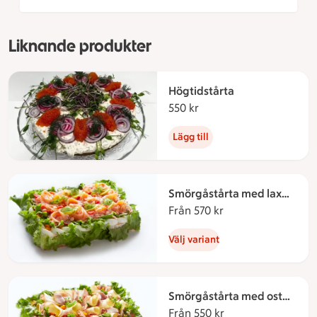
Liknande produkter
Högtidstårta
550 kr
550 kronor
Lägg till
Smörgåstårta med lax
och räkor
Från 570 kr
Från 570 kronor
Välj variant
Smörgåstårta med ost
och skinka
Från 550 kr
Från 550 kronor