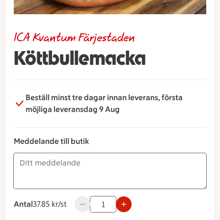
ICA Kvantum Färjestaden
Köttbullemacka
Beställ minst tre dagar innan leverans, första
möjliga leveransdag 9 Aug
Meddelande till butik
Antal
37.85 kronor styck
37.85 kr/st
Använd knapparna för att minska eller ök