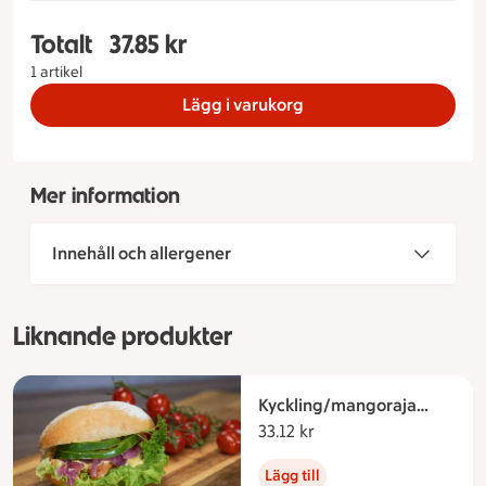
Totalt
37.85 kr
Totalt 1 stycken Köttbullemacka, 37.85 kronor
1 artikel
Lägg i varukorg
Mer information
Innehåll och allergener
Liknande produkter
Kyckling/mangoraja
macka
33.12 kr
33.12 kronor
Lägg till