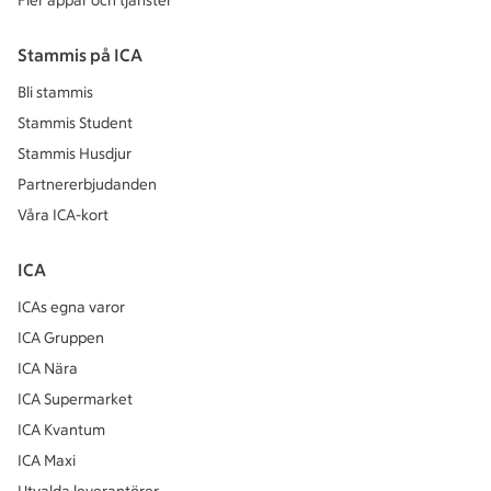
Fler appar och tjänster
Stammis på ICA
Bli stammis
Stammis Student
Stammis Husdjur
Partnererbjudanden
Våra ICA-kort
ICA
ICAs egna varor
ICA Gruppen
ICA Nära
ICA Supermarket
ICA Kvantum
ICA Maxi