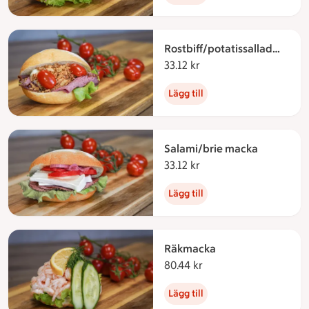
Rostbiff/potatissallad
macka
33.12 kr
33.12 kronor
Lägg till
Salami/brie macka
33.12 kr
33.12 kronor
Lägg till
Räkmacka
80.44 kr
80.44 kronor
Lägg till