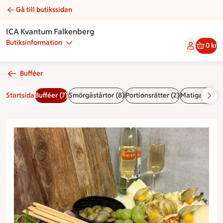
Gå till butikssidan
Medelhavsbuffé | Catering ICA Kvantum Falkenberg
ICA Kvantum Falkenberg
Butiksinformation
0 kr
Bufféer
Startsida
Bufféer (7)
Smörgåstårtor (8)
Portionsrätter (2)
Matiga sallad