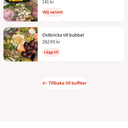
141 kr
141 kronor
Välj variant
Ostbricka till bubbel
282.90 kr
282.90 kronor
Lägg till
Tillbaka till bufféer