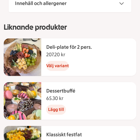
Innehåll och allergener
Liknande produkter
Deli-plate för 2 pers.
207.20 kr
207.20 kronor
Välj variant
Dessertbuffé
65.30 kr
65.30 kronor
Lägg till
Klassiskt festfat