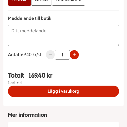
Meddelande till butik
Antal
169.40 kronor styck
169.40 kr/st
Använd knapparna för att minska eller ö
Totalt
169.40 kr
Totalt 1 stycken Medelhavsbuffé Tillbehör Potatis
1 artikel
Lägg i varukorg
Mer information