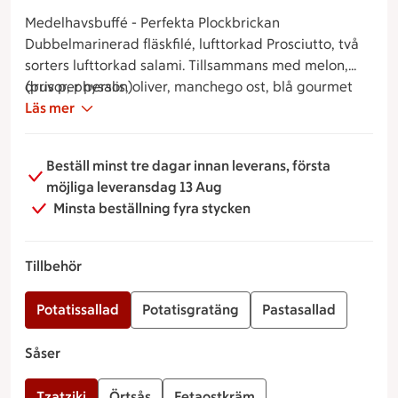
Medelhavsbuffé - Perfekta Plockbrickan
Dubbelmarinerad fläskfilé, lufttorkad Prosciutto, två
sorters lufttorkad salami. Tillsammans med melon,
druvor, physalis, oliver, manchego ost, blå gourmet
(pris per person)
ost, pajsnitt, grissini, pain riche, valfri sås och ett av
Läs mer
våra goda tillbehör.
Beställ minst tre dagar innan leverans, första
möjliga leveransdag 13 Aug
Minsta beställning fyra stycken
Tillbehör
Potatissallad
Potatisgratäng
Pastasallad
Såser
Tzatziki
Örtsås
Fetaostkräm