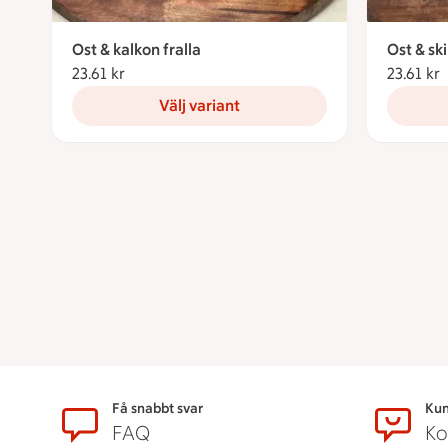
Ost & kalkon fralla
Ost & ski
23.61 kr
23.61 kronor
23.61 kr
2
Välj variant
Sidfot
Få snabbt svar
Kun
FAQ
Ko