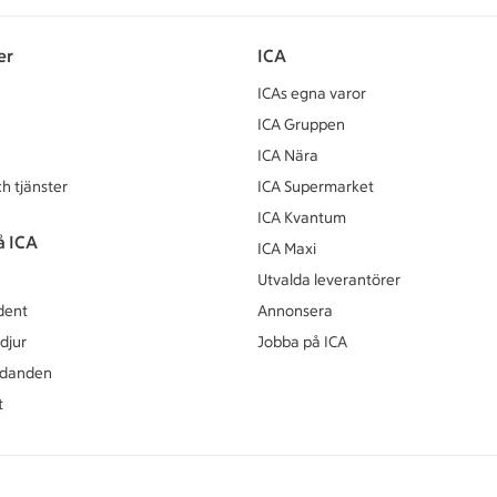
er
ICA
ICAs egna varor
ICA Gruppen
ICA Nära
h tjänster
ICA Supermarket
ICA Kvantum
å ICA
ICA Maxi
Utvalda leverantörer
dent
Annonsera
djur
Jobba på ICA
udanden
t