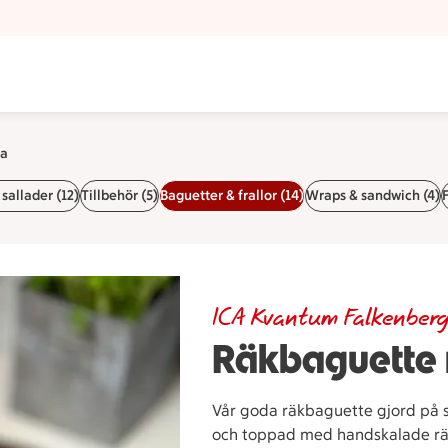
g
ra
sallader (12)
Tillbehör (5)
Baguetter & frallor (14)
Wraps & sandwich (4)
F
ICA Kvantum Falkenber
Räkbaguette
Vår goda räkbaguette gjord på 
och toppad med handskalade rä