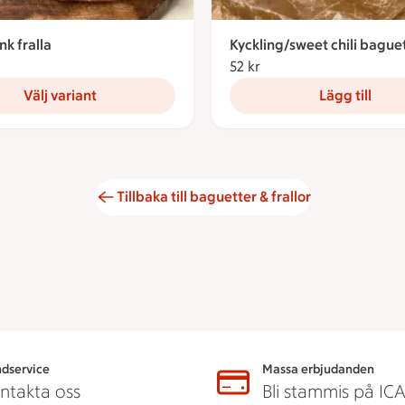
nk fralla
Kyckling/sweet chili bague
3.61 kronor
52 kr
52 kronor
Välj variant
Lägg till
Tillbaka till baguetter & frallor
dservice
Massa erbjudanden
ntakta oss
Bli stammis på IC