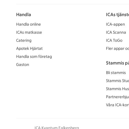
Handla
ICAs tjänst
Handla online
ICA-appen
ICAs matkasse
ICA Scanna
Catering
ICA ToGo
Apotek Hjärtat
Fler appar oc
Handla som företag
Stammis p
Gaston
Bli stammis
Stammis Stu
Stammis Hus
Partnererbj
Våra ICA-kor
ICA Kvantum Falkenberg