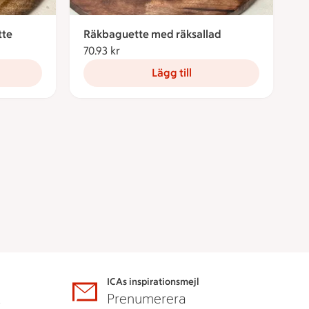
tte
Räkbaguette med räksallad
70.93 kr
70.93 kronor
Lägg till
ICAs inspirationsmejl
A
Prenumerera