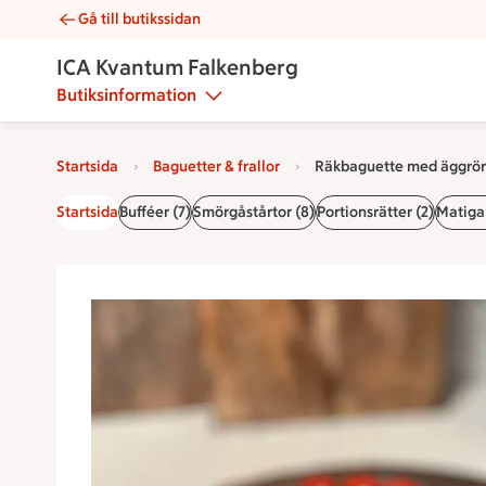
Gå till butikssidan
Räkbaguette med äggröra | Catering ICA Kvantum Falkenber
ICA Kvantum Falkenberg
Butiksinformation
Startsida
Baguetter & frallor
Räkbaguette med äggrö
Startsida
Bufféer (7)
Smörgåstårtor (8)
Portionsrätter (2)
Matiga 