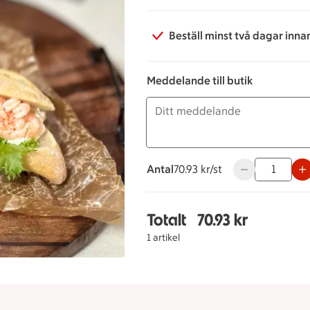
Beställ minst två dagar inna
Meddelande till butik
Antal
70.93 kronor styck
70.93 kr/st
Använd knapparn
Totalt
70.93 kr
Totalt 1 stycken Räkb
1 artikel