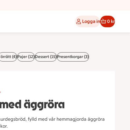
Logga in
0 kr
örrätt (4)
Pajer (12)
Dessert (15)
Presentkorgar (3)
g
 med äggröra
surdegsbröd, fylld med vår hemmagjorda äggröra
kor.