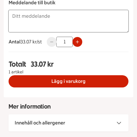
Meddelande till butik
Antal
33.07 kronor styck
33.07 kr/st
Använd knapparna för att minska eller ök
Totalt
33.07 kr
Totalt 1 stycken Grekiskt lantbröd, 33.07 kronor
1 artikel
Lägg i varukorg
Mer information
Innehåll och allergener