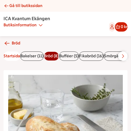
Gå till butikssidan
Grekiskt lantbröd | Catering ICA Kvantum Ekängen
ICA Kvantum Ekängen
Butiksinformation
0 kr
Bröd
Startsida
Bakelser (11)
Bröd (8)
Bufféer (5)
Fikabröd (16)
Smörgåstårtor 