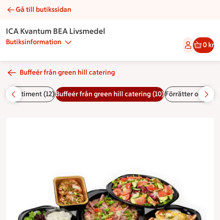
Gå till butikssidan
Buffé nr 6 | Catering ICA Kvantum BEA Livsmedel
ICA Kvantum BEA Livsmedel
Butiksinformation
0 kr
Buffeér från green hill catering
kostsortiment (12)
Buffeér från green hill catering (10)
Förrätter och lan