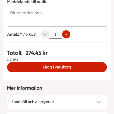
Meddelande till butik
Antal
274.45 kronor styck
274.45 kr/st
Använd knapparna för att minska eller ö
Totalt
274.45 kr
Totalt 1 stycken Buffé nr 6 Antal personer (st) 1 
1 artikel
Lägg i varukorg
Mer information
Innehåll och allergener