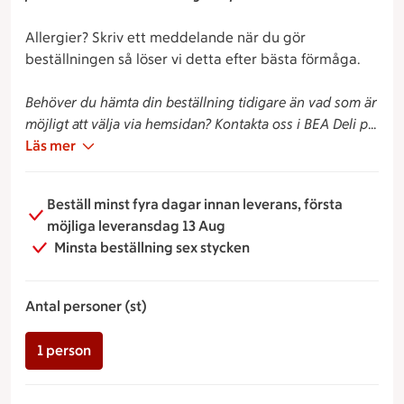
Allergier? Skriv ett meddelande när du gör
beställningen så löser vi detta efter bästa förmåga.
Behöver du hämta din beställning tidigare än vad som är
möjligt att välja via hemsidan? Kontakta oss i BEA Deli på
08-600 98 51 så ska vi se vad vi kan göra!
Läs mer
Beställ minst fyra dagar innan leverans, första
möjliga leveransdag 13 Aug
Minsta beställning sex stycken
Antal personer (st)
1 person