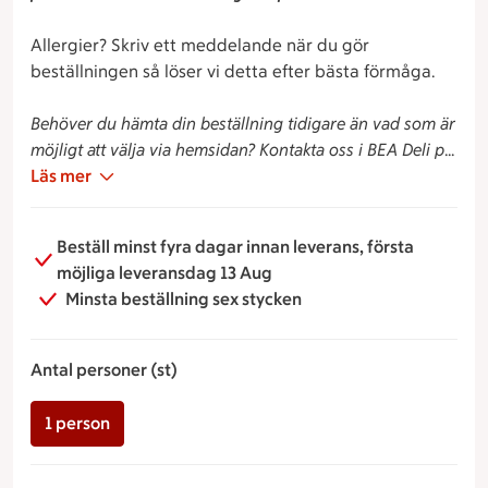
Allergier? Skriv ett meddelande när du gör
beställningen så löser vi detta efter bästa förmåga.
Behöver du hämta din beställning tidigare än vad som är
möjligt att välja via hemsidan? Kontakta oss i BEA Deli på
08-600 98 51 så ska vi se vad vi kan göra!
Läs mer
Beställ minst fyra dagar innan leverans, första
möjliga leveransdag 13 Aug
Minsta beställning sex stycken
Antal personer (st)
1 person