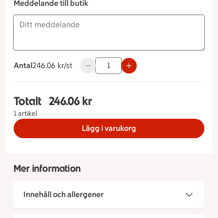
Meddelande till butik
Antal
246.06 kronor styck
246.06 kr/st
Använd knapparna för att minska eller 
Totalt
246.06 kr
Totalt 1 stycken Buffé nr 2 Antal personer (st) 1
1 artikel
Lägg i varukorg
Mer information
Innehåll och allergener