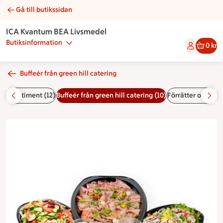
Gå till butikssidan
Buffé nr 2 | Catering ICA Kvantum BEA Livsmedel
ICA Kvantum BEA Livsmedel
Butiksinformation
0 kr
Buffeér från green hill catering
kostsortiment (12)
Buffeér från green hill catering (10)
Förrätter och lan