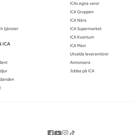
ICAs egna varor
ICA Gruppen
ICA Nära
h tjänster
ICA Supermarket
ICA Kvantum
å ICA
ICA Maxi
Utvalda leverantörer
dent
Annonsera
djur
Jobba på ICA
udanden
t