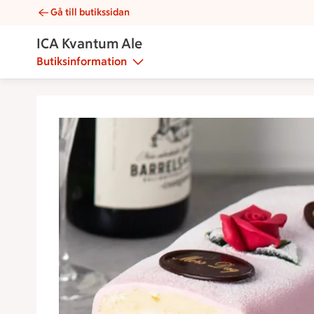
Gå till butikssidan
Mors dag-längd | Catering ICA Kvantum Ale
ICA Kvantum Ale
Butiksinformation