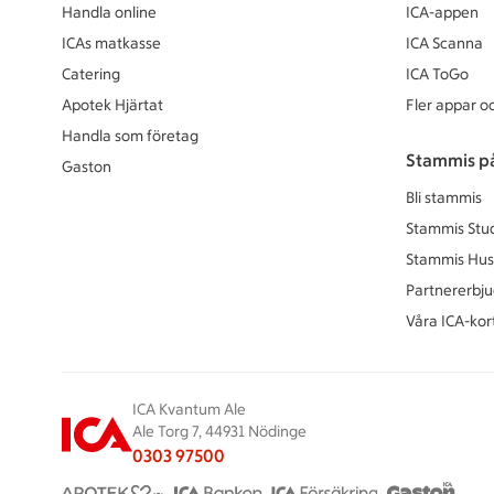
Handla online
ICA-appen
ICAs matkasse
ICA Scanna
Catering
ICA ToGo
Apotek Hjärtat
Fler appar oc
Handla som företag
Stammis p
Gaston
Bli stammis
Stammis Stu
Stammis Hus
Partnererbj
Våra ICA-kor
ICA Kvantum Ale
Ale Torg 7, 44931 Nödinge
0303 97500