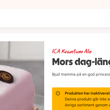
ICA Kvantum Ale
Mors dag-län
Bjud mamma på en god princes
Produkten har inaktiverat
Denna produkt går inte att
övriga sortiment genom 