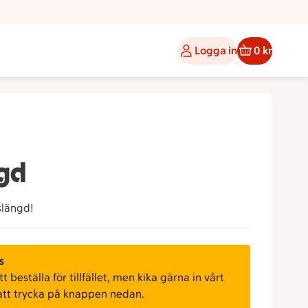
Logga in
0 kr
gd
slängd!
s
 beställa för tillfället, men kika gärna in vårt
att trycka på knappen nedan.