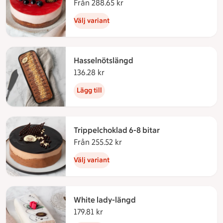
Från 288.65 kr
Från 288.65 kronor
Välj variant
Hasselnötslängd
136.28 kr
136.28 kronor
Lägg till
Trippelchoklad 6-8 bitar
Från 255.52 kr
Från 255.52 kronor
Välj variant
White lady-längd
179.81 kr
179.81 kronor