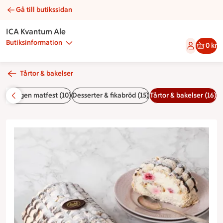
Gå till butikssidan
Budapestlängd | Catering ICA Kvantum Ale
ICA Kvantum Ale
Butiksinformation
0 kr
Tårtor & bakelser
 din egen matfest (10)
Desserter & fikabröd (15)
Tårtor & bakelser (16)