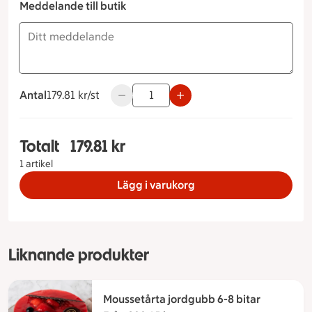
Meddelande till butik
Antal
179.81 kronor styck
179.81 kr/st
Använd knapparna för att minska eller ö
Totalt
179.81 kr
Totalt 1 stycken Budapestlängd, 179.81 kronor
1 artikel
Lägg i varukorg
Liknande produkter
Moussetårta jordgubb 6-8 bitar