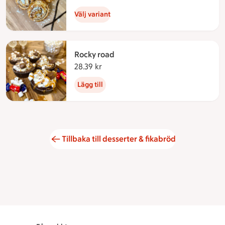
Välj variant
Rocky road
28.39 kr
28.39 kronor
Lägg till
Tillbaka till desserter & fikabröd