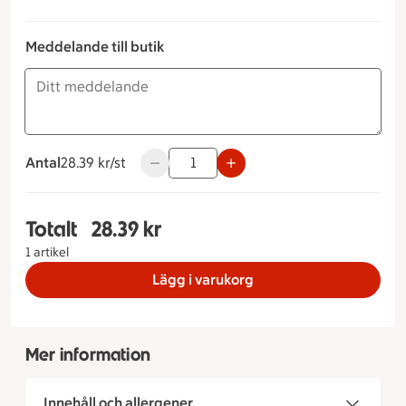
Meddelande till butik
Antal
28.39 kronor styck
28.39 kr/st
Använd knapparna för att minska eller ök
Totalt
28.39 kr
Totalt 1 stycken Oreo-cheesecake, 28.39 kronor
1 artikel
Lägg i varukorg
Mer information
Innehåll och allergener