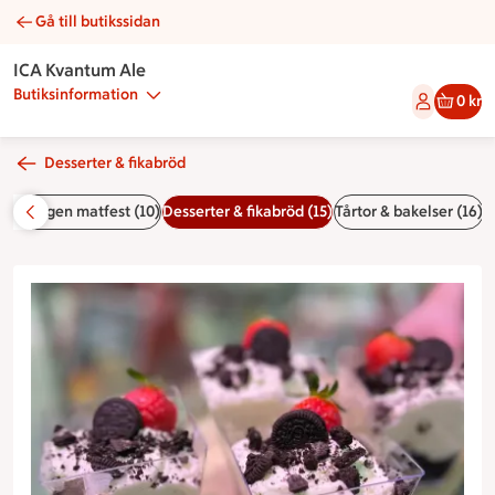
Gå till butikssidan
Oreo-cheesecake | Catering ICA Kvantum Ale
ICA Kvantum Ale
Butiksinformation
0 kr
Desserter & fikabröd
 din egen matfest (10)
Desserter & fikabröd (15)
Tårtor & bakelser (16)