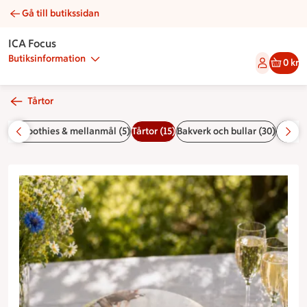
Gå till butikssidan
Bildtårta | Catering ICA Focus
ICA Focus
Butiksinformation
0 kr
Tårtor
(3)
Smoothies & mellanmål (5)
Tårtor (15)
Bakverk och bullar (30)
Presen