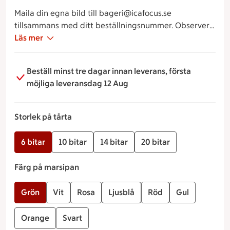
Maila din egna bild till bageri@icafocus.se
tillsammans med ditt beställningsnummer. Observera
att vi inte redigerar bilder, utan skicka en fyrkantig
Läs mer
bild där objektet som ska vara i fokus står i mitten.
Beställ minst tre dagar innan leverans, första
möjliga leveransdag 12 Aug
Storlek på tårta
6 bitar
10 bitar
14 bitar
20 bitar
Färg på marsipan
Grön
Vit
Rosa
Ljusblå
Röd
Gul
Orange
Svart