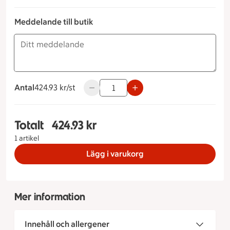
Meddelande till butik
Antal
424.93 kronor styck
424.93 kr/st
Använd knapparna för att minska eller ö
Totalt
424.93 kr
Totalt 1 stycken Bildtårta Storlek på tårta 6 bit
1 artikel
Lägg i varukorg
Mer information
Innehåll och allergener