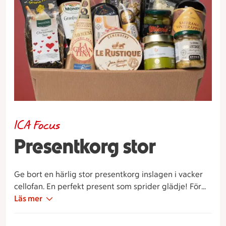
ICA Focus
Presentkorg stor
Ge bort en härlig stor presentkorg inslagen i vacker
cellofan. En perfekt present som sprider glädje! För
specifika önskemål kring innehåll, skriv i
Läs mer
meddelanderaden.