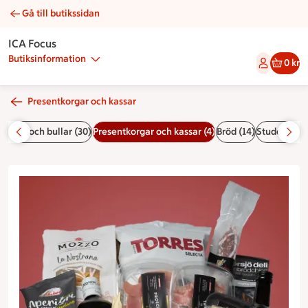
Gå till butikssidan
Presentkorg stor | Catering ICA Focus
ICA Focus
Butiksinformation
0 kr
Presentkorgar och kassar
akverk och bullar (30)
Presentkorgar och kassar (4)
Bröd (14)
Student- & 