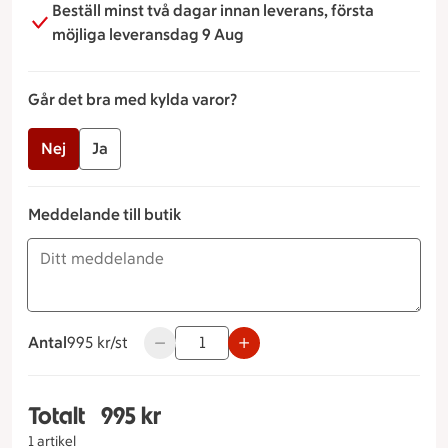
Beställ minst två dagar innan leverans, första
möjliga leveransdag 9 Aug
Går det bra med kylda varor?
Nej
Ja
Meddelande till butik
Antal
995 kronor styck
995 kr/st
Använd knapparna för att minska eller öka
Totalt
995 kr
Totalt 1 stycken Presentkorg Stor Går det bra m
1 artikel