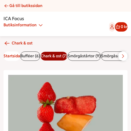
Gå till butikssidan
Fruktfat | Catering ICA Focus
ICA Focus
Butiksinformation
0 kr
Chark & ost
Startsida
Bufféer (6)
Chark & ost (7)
Smörgåstårtor (9)
Smörgåsar & wra