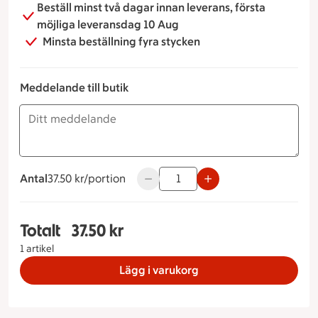
Beställ minst två dagar innan leverans, första
möjliga leveransdag 10 Aug
Minsta beställning fyra stycken
Meddelande till butik
Antal
37.50 kronor per portion
37.50 kr/portion
Använd knapparna för att minska el
Totalt
37.50 kr
Totalt 1 stycken Fruktfat, 37.50 kronor
1 artikel
Lägg i varukorg