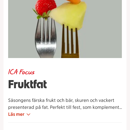
ICA Focus
Fruktfat
Säsongens färska frukt och bär, skuren och vackert
presenterad på fat. Perfekt till fest, som komplement
till en buffé eller på konferensbordet.
Läs mer