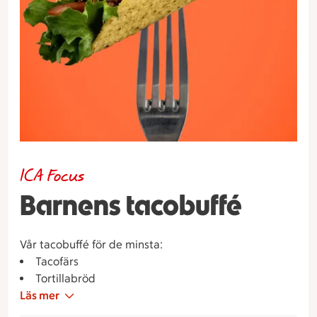
ICA Focus
Barnens tacobuffé
Vår tacobuffé för de minsta:
Tacofärs
Tortillabröd
Läs mer
Majs, gurka, tomat
Gräddfil