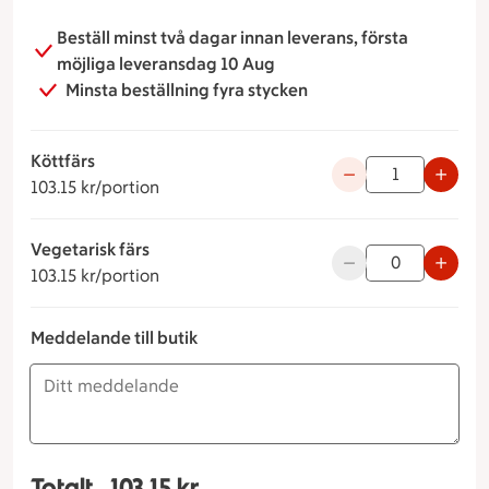
Mild tomatsalsa
Beställ minst två dagar innan leverans, första
Ost
möjliga leveransdag 10 Aug
Nachochips
Minsta beställning fyra stycken
Sallad
Köttfärs
103.15 kronor per portion
Använd knapparna fö
103.15 kr/portion
Vegetarisk färs
103.15 kronor per portion
Använd knapparna fö
103.15 kr/portion
Meddelande till butik
Totalt
103.15 kr
Totalt 1 stycken Barnens Tacobuffé Köttfärs, 103