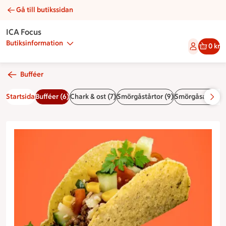
Gå till butikssidan
Barnens tacobuffé | Catering ICA Focus
ICA Focus
Butiksinformation
0 kr
Bufféer
Startsida
Bufféer (6)
Chark & ost (7)
Smörgåstårtor (9)
Smörgåsar & wra