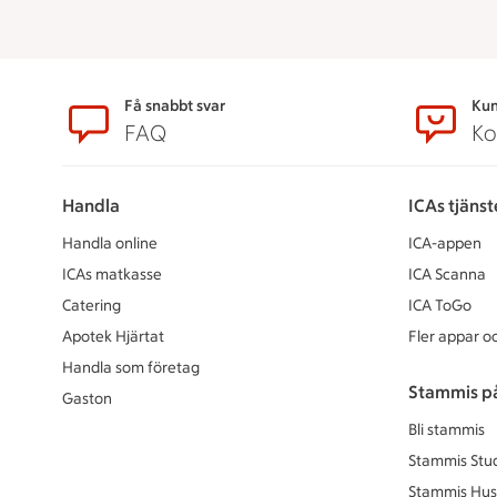
Sidfot
Få snabbt svar
Kun
FAQ
Ko
Handla
ICAs tjänst
Handla online
ICA-appen
ICAs matkasse
ICA Scanna
Catering
ICA ToGo
Apotek Hjärtat
Fler appar oc
Handla som företag
Stammis p
Gaston
Bli stammis
Stammis Stu
Stammis Hus