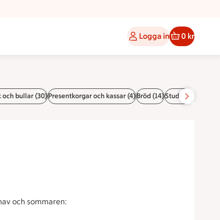
Logga in
0 kr
 och bullar (30)
Presentkorgar och kassar (4)
Bröd (14)
Student- & sommar
 hav och sommaren: