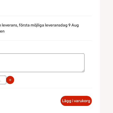
n leverans, första möjliga leveransdag 9 Aug
ken
napparna för att minska eller öka värdet, eller ange ett värd
 Buffé, 330.29 kronor
Lägg i varukorg