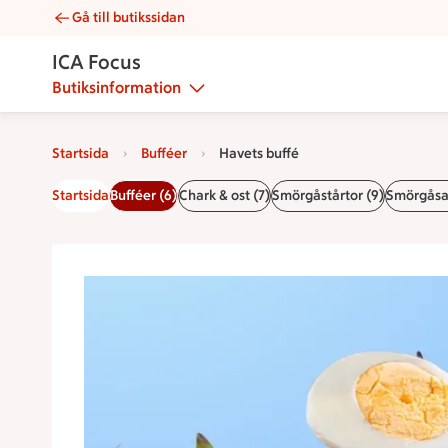
Gå till butikssidan
Havets buffé | Catering ICA Focus
ICA Focus
Butiksinformation
Startsida
Bufféer
Havets buffé
Startsida
Bufféer (6)
Chark & ost (7)
Smörgåstårtor (9)
Smörgåsar