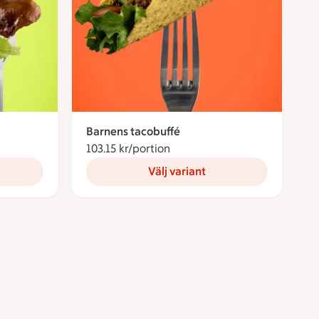
Barnens tacobuffé
nor per portion
103.15 kr/portion
103.15 kronor per portion
Välj variant