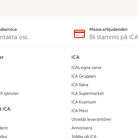
dservice
Massa erbjudanden
ntakta oss
Bli stammis på IC
er
ICA
ICAs egna varor
ICA Gruppen
ICA Nära
h tjänster
ICA Supermarket
ICA Kvantum
å ICA
ICA Maxi
Utvalda leverantörer
dent
Annonsera
djur
Jobba på ICA