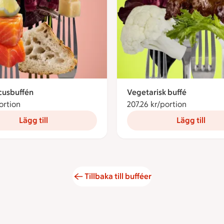
cusbuffén
Vegetarisk buffé
ortion
300 kronor per portion
207.26 kr/portion
207.26 kro
Lägg till
Lägg till
Tillbaka till bufféer