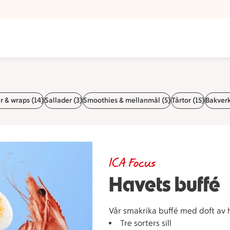
 & wraps (14)
Sallader (3)
Smoothies & mellanmål (5)
Tårtor (15)
Bakverk
ICA Focus
Havets buffé
Vår smakrika buffé med doft av
Tre sorters sill