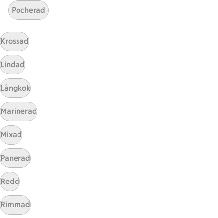
Pocherad
ICA
ICAs egna varor
Krossad
ICA Gruppen
ICA Nära
Lindad
ICA Supermarket
ICA Kvantum
Långkok
ICA Maxi
Marinerad
Utvalda leverantörer
Annonsera
Mixad
Jobba på ICA
Panerad
Hållbarhet
Redd
ICA Stiftelsen
En god morgondag
Rimmad