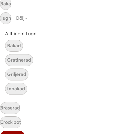
Baka
I ugn
Dölj -
Allt inom I ugn
Bakad
Mina recept
Gratinerad
Här hittar du alla goda recept du har sparat och
Griljerad
lagat.
Inbakad
Bräserad
Crock pot
Start