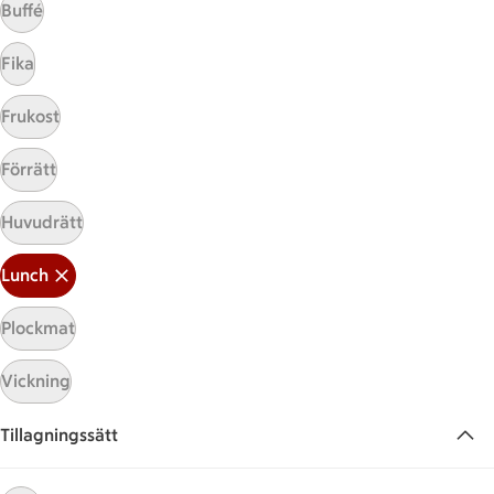
Buffé
Fika
Frukost
Förrätt
Huvudrätt
Hittade inget recept
Lunch
Testa att söka på något nytt, eller ta bort något av
dina sökord.
Plockmat
Vickning
Brunch
Lunch
Friterad
Squash
Tillagningssätt