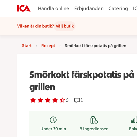
Handla online
Erbjudanden
Catering
I
Vilken är din butik?
Välj butik
Start
Recept
Smörkokt färskpotatis på grillen
Smörkokt färskpotatis på
grillen
Betyg 4.6 av 5.
5 personer har röstat
5
Receptet har 1 kommentare
1
Under 30 min
9
ingredienser
Enk