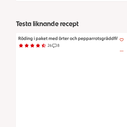
Testa liknande recept
Röding i paket med örter och pepparrotsgräddfil
Röding i paket med örter och pepparrotsgräddfil
26
8
Betyg 4.6 av 5.
26 personer har röstat
Receptet har 8 kommentarer