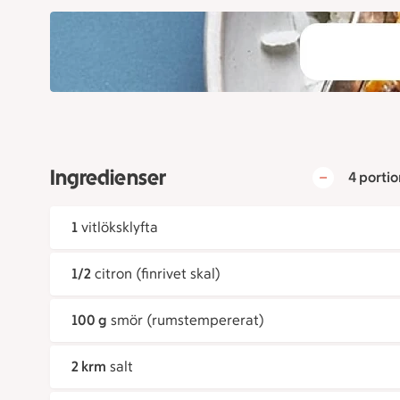
Ingredienser
4 portio
1
vitlöksklyfta
1/2
citron (finrivet skal)
100 g
smör (rumstempererat)
2 krm
salt