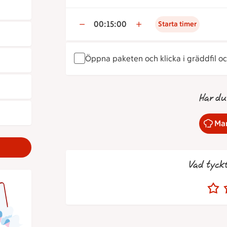
00:15:00
Starta timer
Öppna paketen och klicka i gräddfil och
Har du
Mar
Vad tyck