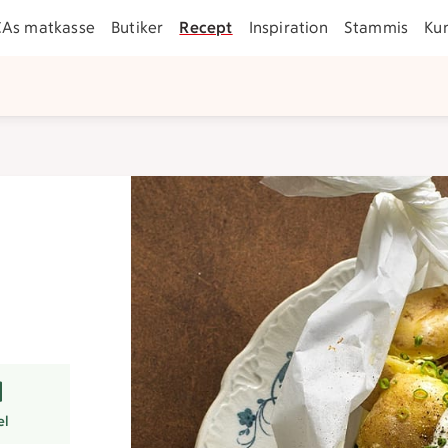
CAs matkasse
Butiker
Recept
Inspiration
Stammis
Ku
r
el