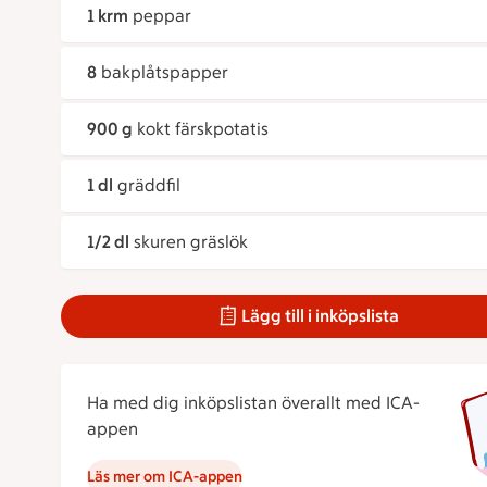
1 krm
peppar
8
bakplåtspapper
900 g
kokt färskpotatis
1 dl
gräddfil
1/2 dl
skuren gräslök
Lägg till i inköpslista
Ha med dig inköpslistan överallt med ICA-
appen
Läs mer om ICA-appen